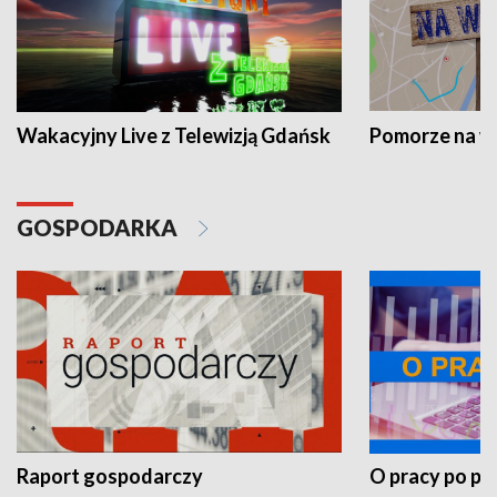
Wakacyjny Live z Telewizją Gdańsk
Pomorze na 
GOSPODARKA
Raport gospodarczy
O pracy po pr