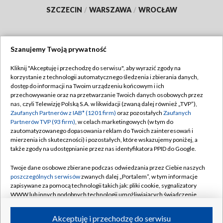
SZCZECIN
/
WARSZAWA
/
WROCŁAW
Szanujemy Twoją prywatność
Dołącz do nas:
Kliknij "Akceptuję i przechodzę do serwisu", aby wyrazić zgody na
korzystanie z technologii automatycznego śledzenia i zbierania danych,
TVP
dostęp do informacji na Twoim urządzeniu końcowym i ich
Abonament TVP
przechowywanie oraz na przetwarzanie Twoich danych osobowych przez
Regulamin TVP
nas, czyli Telewizję Polską S.A. w likwidacji (zwaną dalej również „TVP”),
Emisja w TVP
Zaufanych Partnerów z IAB* (1201 firm)
oraz pozostałych
Zaufanych
Polityka prywatności
Partnerów TVP (93 firm)
, w celach marketingowych (w tym do
Centrum informacji TVP
Moje zgody
zautomatyzowanego dopasowania reklam do Twoich zainteresowań i
mierzenia ich skuteczności) i pozostałych, które wskazujemy poniżej, a
Naziemna Telewizja Cyfrowa
Pomoc
także zgody na udostępnianie przez nas identyfikatora PPID do Google.
Sklep TVP
Biuro reklamy
Twoje dane osobowe zbierane podczas odwiedzania przez Ciebie naszych
Rada Programowa
poszczególnych serwisów
zwanych dalej „Portalem”, w tym informacje
Kontakt
zapisywane za pomocą technologii takich jak: pliki cookie, sygnalizatory
System NOS
WWW lub innych podobnych technologii umożliwiających świadczenie
dopasowanych i bezpiecznych usług, personalizację treści oraz reklam,
Informacje o nadawcy
Kanały
udostępnianie funkcji mediów społecznościowych oraz analizowanie
Akceptuję i przechodzę do serwisu
ruchu w Internecie.
Program dla prasy