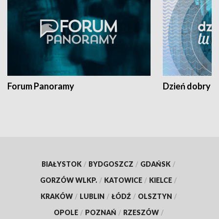
Forum Panoramy
Dzień dobry t
BIAŁYSTOK
/
BYDGOSZCZ
/
GDAŃSK
/
GORZÓW WLKP.
/
KATOWICE
/
KIELCE
/
KRAKÓW
/
LUBLIN
/
ŁÓDŹ
/
OLSZTYN
/
OPOLE
/
POZNAŃ
/
RZESZÓW
/