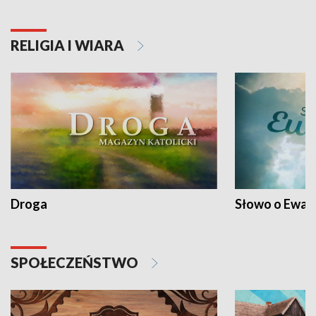
RELIGIA I WIARA
Droga
Słowo o Ewang
SPOŁECZEŃSTWO