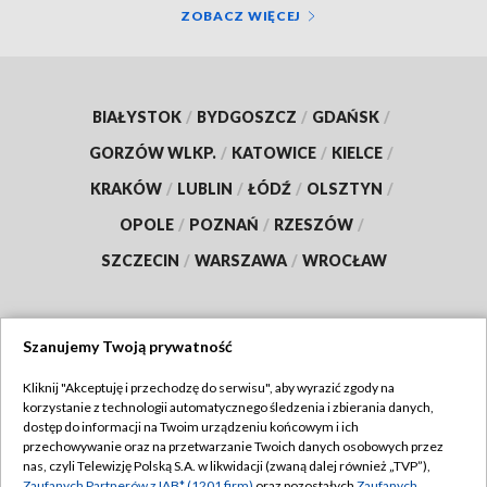
ZOBACZ WIĘCEJ
BIAŁYSTOK
/
BYDGOSZCZ
/
GDAŃSK
/
GORZÓW WLKP.
/
KATOWICE
/
KIELCE
/
KRAKÓW
/
LUBLIN
/
ŁÓDŹ
/
OLSZTYN
/
OPOLE
/
POZNAŃ
/
RZESZÓW
/
SZCZECIN
/
WARSZAWA
/
WROCŁAW
Szanujemy Twoją prywatność
Dołącz do nas:
Kliknij "Akceptuję i przechodzę do serwisu", aby wyrazić zgody na
korzystanie z technologii automatycznego śledzenia i zbierania danych,
TVP
dostęp do informacji na Twoim urządzeniu końcowym i ich
Abonament TVP
przechowywanie oraz na przetwarzanie Twoich danych osobowych przez
Regulamin TVP
nas, czyli Telewizję Polską S.A. w likwidacji (zwaną dalej również „TVP”),
Emisja w TVP
Zaufanych Partnerów z IAB* (1201 firm)
oraz pozostałych
Zaufanych