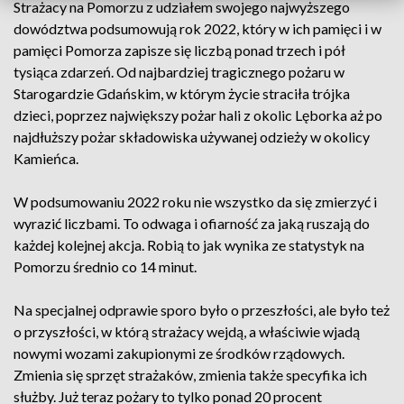
Strażacy na Pomorzu z udziałem swojego najwyższego
dowództwa podsumowują rok 2022, który w ich pamięci i w
pamięci Pomorza zapisze się liczbą ponad trzech i pół
tysiąca zdarzeń. Od najbardziej tragicznego pożaru w
Starogardzie Gdańskim, w którym życie straciła trójka
dzieci, poprzez największy pożar hali z okolic Lęborka aż po
najdłuższy pożar składowiska używanej odzieży w okolicy
Kamieńca.
W podsumowaniu 2022 roku nie wszystko da się zmierzyć i
wyrazić liczbami. To odwaga i ofiarność za jaką ruszają do
każdej kolejnej akcja. Robią to jak wynika ze statystyk na
Pomorzu średnio co 14 minut.
Na specjalnej odprawie sporo było o przeszłości, ale było też
o przyszłości, w którą strażacy wejdą, a właściwie wjadą
nowymi wozami zakupionymi ze środków rządowych.
Zmienia się sprzęt strażaków, zmienia także specyfika ich
służby. Już teraz pożary to tylko ponad 20 procent