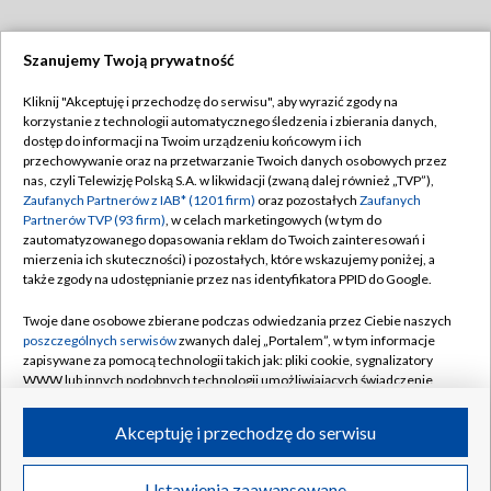
Szanujemy Twoją prywatność
Dołącz do nas:
Kliknij "Akceptuję i przechodzę do serwisu", aby wyrazić zgody na
korzystanie z technologii automatycznego śledzenia i zbierania danych,
TVP
dostęp do informacji na Twoim urządzeniu końcowym i ich
Abonament TVP
przechowywanie oraz na przetwarzanie Twoich danych osobowych przez
Regulamin TVP
nas, czyli Telewizję Polską S.A. w likwidacji (zwaną dalej również „TVP”),
Emisja w TVP
Zaufanych Partnerów z IAB* (1201 firm)
oraz pozostałych
Zaufanych
Polityka prywatności
Partnerów TVP (93 firm)
, w celach marketingowych (w tym do
Centrum informacji TVP
Moje zgody
zautomatyzowanego dopasowania reklam do Twoich zainteresowań i
mierzenia ich skuteczności) i pozostałych, które wskazujemy poniżej, a
Naziemna Telewizja Cyfrowa
Pomoc
także zgody na udostępnianie przez nas identyfikatora PPID do Google.
Sklep TVP
Biuro reklamy
Twoje dane osobowe zbierane podczas odwiedzania przez Ciebie naszych
Rada Programowa
poszczególnych serwisów
zwanych dalej „Portalem”, w tym informacje
Kontakt
zapisywane za pomocą technologii takich jak: pliki cookie, sygnalizatory
System NOS
WWW lub innych podobnych technologii umożliwiających świadczenie
dopasowanych i bezpiecznych usług, personalizację treści oraz reklam,
Informacje o nadawcy
Kanały
udostępnianie funkcji mediów społecznościowych oraz analizowanie
Akceptuję i przechodzę do serwisu
ruchu w Internecie.
Program dla prasy
©2026 Telewizja Polska S.A. w likwidacji
Biuro Reklamy
Twoje dane osobowe zbierane podczas odwiedzania przez Ciebie
Ustawienia zaawansowane