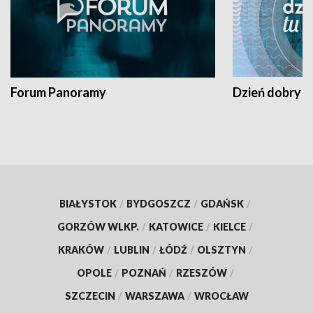
Forum Panoramy
Dzień dobry t
BIAŁYSTOK
/
BYDGOSZCZ
/
GDAŃSK
/
GORZÓW WLKP.
/
KATOWICE
/
KIELCE
/
KRAKÓW
/
LUBLIN
/
ŁÓDŹ
/
OLSZTYN
/
OPOLE
/
POZNAŃ
/
RZESZÓW
/
SZCZECIN
/
WARSZAWA
/
WROCŁAW