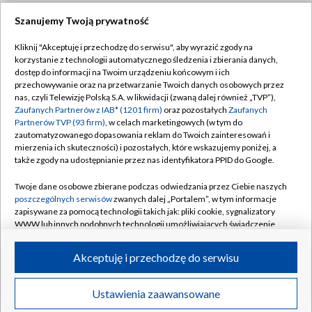
Szanujemy Twoją prywatność
Dołącz do nas:
Kliknij "Akceptuję i przechodzę do serwisu", aby wyrazić zgody na
korzystanie z technologii automatycznego śledzenia i zbierania danych,
TVP
dostęp do informacji na Twoim urządzeniu końcowym i ich
Abonament TVP
przechowywanie oraz na przetwarzanie Twoich danych osobowych przez
Regulamin TVP
nas, czyli Telewizję Polską S.A. w likwidacji (zwaną dalej również „TVP”),
Emisja w TVP
Zaufanych Partnerów z IAB* (1201 firm)
oraz pozostałych
Zaufanych
Polityka prywatności
Partnerów TVP (93 firm)
, w celach marketingowych (w tym do
Centrum informacji TVP
Moje zgody
zautomatyzowanego dopasowania reklam do Twoich zainteresowań i
mierzenia ich skuteczności) i pozostałych, które wskazujemy poniżej, a
Naziemna Telewizja Cyfrowa
Pomoc
także zgody na udostępnianie przez nas identyfikatora PPID do Google.
Sklep TVP
Biuro reklamy
Twoje dane osobowe zbierane podczas odwiedzania przez Ciebie naszych
Rada Programowa
poszczególnych serwisów
zwanych dalej „Portalem”, w tym informacje
Kontakt
zapisywane za pomocą technologii takich jak: pliki cookie, sygnalizatory
System NOS
WWW lub innych podobnych technologii umożliwiających świadczenie
dopasowanych i bezpiecznych usług, personalizację treści oraz reklam,
Informacje o nadawcy
Kanały
udostępnianie funkcji mediów społecznościowych oraz analizowanie
Akceptuję i przechodzę do serwisu
ruchu w Internecie.
Program dla prasy
©2026 Telewizja Polska S.A. w likwidacji
Biuro Reklamy
Twoje dane osobowe zbierane podczas odwiedzania przez Ciebie
Ustawienia zaawansowane
poszczególnych serwisów
na Portalu, takie jak adresy IP, identyfikatory
Ogłoszenie przetargowe