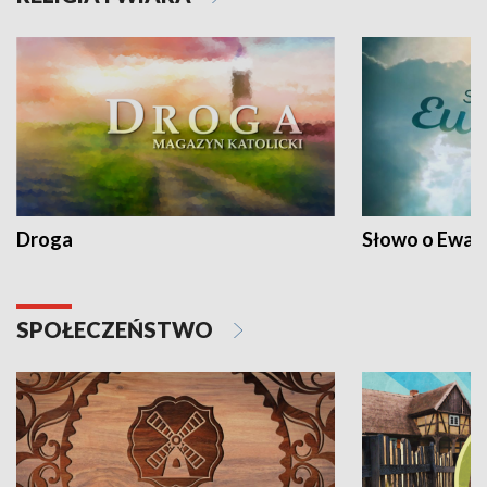
Droga
Słowo o Ewang
SPOŁECZEŃSTWO