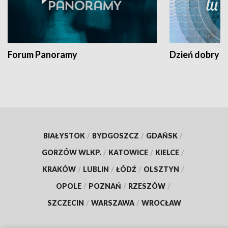
Forum Panoramy
Dzień dobry t
BIAŁYSTOK
/
BYDGOSZCZ
/
GDAŃSK
/
GORZÓW WLKP.
/
KATOWICE
/
KIELCE
/
KRAKÓW
/
LUBLIN
/
ŁÓDŹ
/
OLSZTYN
/
OPOLE
/
POZNAŃ
/
RZESZÓW
/
SZCZECIN
/
WARSZAWA
/
WROCŁAW