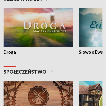
Droga
Słowo o Ewang
SPOŁECZEŃSTWO