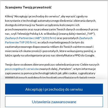
Szanujemy Twoją prywatność
Dołącz do nas:
Kliknij "Akceptuję i przechodzę do serwisu", aby wyrazić zgody na
korzystanie z technologii automatycznego śledzenia i zbierania danych,
TVP
dostęp do informacji na Twoim urządzeniu końcowym i ich
Abonament TVP
przechowywanie oraz na przetwarzanie Twoich danych osobowych przez
Regulamin TVP
nas, czyli Telewizję Polską S.A. w likwidacji (zwaną dalej również „TVP”),
Emisja w TVP
Zaufanych Partnerów z IAB* (1201 firm)
oraz pozostałych
Zaufanych
Polityka prywatności
Partnerów TVP (93 firm)
, w celach marketingowych (w tym do
Centrum informacji TVP
Moje zgody
zautomatyzowanego dopasowania reklam do Twoich zainteresowań i
mierzenia ich skuteczności) i pozostałych, które wskazujemy poniżej, a
Naziemna Telewizja Cyfrowa
Pomoc
także zgody na udostępnianie przez nas identyfikatora PPID do Google.
Sklep TVP
Biuro reklamy
Twoje dane osobowe zbierane podczas odwiedzania przez Ciebie naszych
Rada Programowa
poszczególnych serwisów
zwanych dalej „Portalem”, w tym informacje
Kontakt
zapisywane za pomocą technologii takich jak: pliki cookie, sygnalizatory
System NOS
WWW lub innych podobnych technologii umożliwiających świadczenie
dopasowanych i bezpiecznych usług, personalizację treści oraz reklam,
Informacje o nadawcy
Kanały
udostępnianie funkcji mediów społecznościowych oraz analizowanie
Akceptuję i przechodzę do serwisu
ruchu w Internecie.
Program dla prasy
©2026 Telewizja Polska S.A. w likwidacji
Biuro Reklamy
Twoje dane osobowe zbierane podczas odwiedzania przez Ciebie
Ustawienia zaawansowane
poszczególnych serwisów
na Portalu, takie jak adresy IP, identyfikatory
Ogłoszenie przetargowe