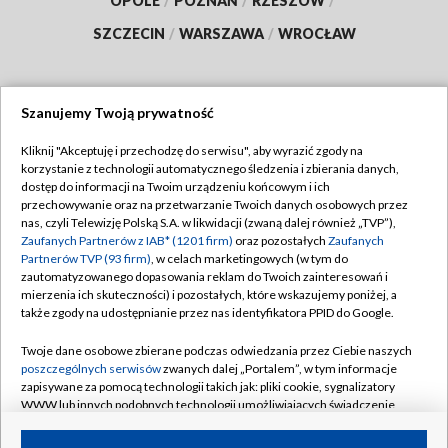
OPOLE
/
POZNAŃ
/
RZESZÓW
/
SZCZECIN
/
WARSZAWA
/
WROCŁAW
Szanujemy Twoją prywatność
Dołącz do nas:
Kliknij "Akceptuję i przechodzę do serwisu", aby wyrazić zgody na
korzystanie z technologii automatycznego śledzenia i zbierania danych,
TVP
dostęp do informacji na Twoim urządzeniu końcowym i ich
Abonament TVP
przechowywanie oraz na przetwarzanie Twoich danych osobowych przez
Regulamin TVP
nas, czyli Telewizję Polską S.A. w likwidacji (zwaną dalej również „TVP”),
Emisja w TVP
Zaufanych Partnerów z IAB* (1201 firm)
oraz pozostałych
Zaufanych
Polityka prywatności
Partnerów TVP (93 firm)
, w celach marketingowych (w tym do
Centrum informacji TVP
Moje zgody
zautomatyzowanego dopasowania reklam do Twoich zainteresowań i
mierzenia ich skuteczności) i pozostałych, które wskazujemy poniżej, a
Naziemna Telewizja Cyfrowa
Pomoc
także zgody na udostępnianie przez nas identyfikatora PPID do Google.
Sklep TVP
Biuro reklamy
Twoje dane osobowe zbierane podczas odwiedzania przez Ciebie naszych
Rada Programowa
poszczególnych serwisów
zwanych dalej „Portalem”, w tym informacje
Kontakt
zapisywane za pomocą technologii takich jak: pliki cookie, sygnalizatory
System NOS
WWW lub innych podobnych technologii umożliwiających świadczenie
dopasowanych i bezpiecznych usług, personalizację treści oraz reklam,
Informacje o nadawcy
Kanały
udostępnianie funkcji mediów społecznościowych oraz analizowanie