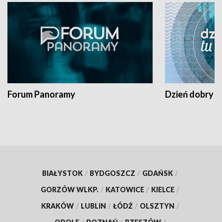
Forum Panoramy
Dzień dobry t
BIAŁYSTOK
/
BYDGOSZCZ
/
GDAŃSK
/
GORZÓW WLKP.
/
KATOWICE
/
KIELCE
/
KRAKÓW
/
LUBLIN
/
ŁÓDŹ
/
OLSZTYN
/