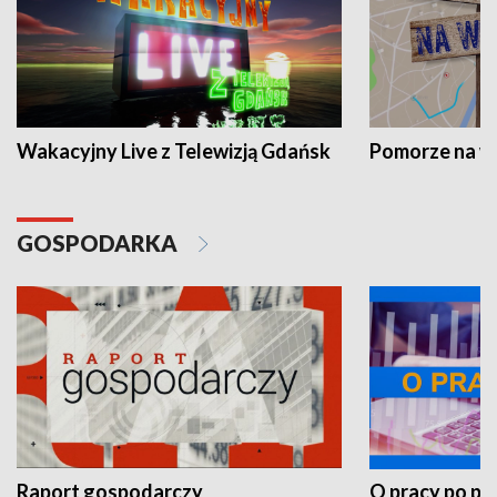
Wakacyjny Live z Telewizją Gdańsk
Pomorze na 
GOSPODARKA
Raport gospodarczy
O pracy po pr