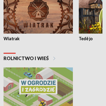
Wiatrak
Tedë jo
ROLNICTWO I WIEŚ