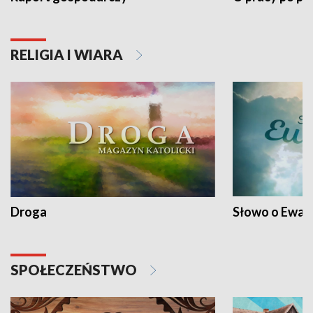
RELIGIA I WIARA
Droga
Słowo o Ewang
SPOŁECZEŃSTWO