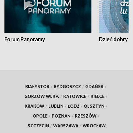
Forum Panoramy
Dzień dobry t
BIAŁYSTOK
/
BYDGOSZCZ
/
GDAŃSK
/
GORZÓW WLKP.
/
KATOWICE
/
KIELCE
/
KRAKÓW
/
LUBLIN
/
ŁÓDŹ
/
OLSZTYN
/
OPOLE
/
POZNAŃ
/
RZESZÓW
/
SZCZECIN
/
WARSZAWA
/
WROCŁAW