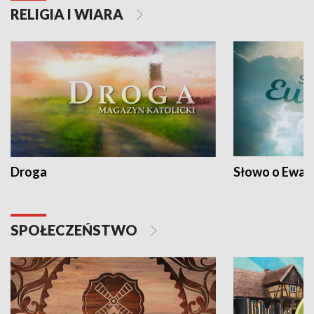
RELIGIA I WIARA
Droga
Słowo o Ewang
SPOŁECZEŃSTWO