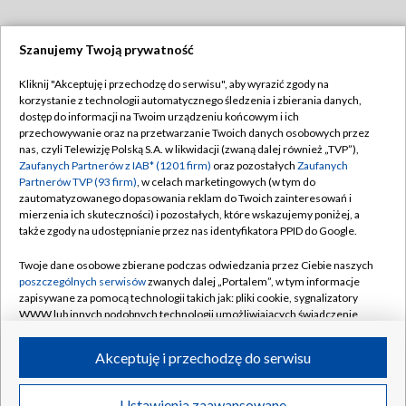
Szanujemy Twoją prywatność
Dołącz do nas:
Kliknij "Akceptuję i przechodzę do serwisu", aby wyrazić zgody na
korzystanie z technologii automatycznego śledzenia i zbierania danych,
TVP
dostęp do informacji na Twoim urządzeniu końcowym i ich
Abonament TVP
przechowywanie oraz na przetwarzanie Twoich danych osobowych przez
Regulamin TVP
nas, czyli Telewizję Polską S.A. w likwidacji (zwaną dalej również „TVP”),
Emisja w TVP
Zaufanych Partnerów z IAB* (1201 firm)
oraz pozostałych
Zaufanych
Polityka prywatności
Partnerów TVP (93 firm)
, w celach marketingowych (w tym do
Centrum informacji TVP
Moje zgody
zautomatyzowanego dopasowania reklam do Twoich zainteresowań i
mierzenia ich skuteczności) i pozostałych, które wskazujemy poniżej, a
Naziemna Telewizja Cyfrowa
Pomoc
także zgody na udostępnianie przez nas identyfikatora PPID do Google.
Sklep TVP
Biuro reklamy
Twoje dane osobowe zbierane podczas odwiedzania przez Ciebie naszych
Rada Programowa
poszczególnych serwisów
zwanych dalej „Portalem”, w tym informacje
Kontakt
zapisywane za pomocą technologii takich jak: pliki cookie, sygnalizatory
System NOS
WWW lub innych podobnych technologii umożliwiających świadczenie
dopasowanych i bezpiecznych usług, personalizację treści oraz reklam,
Informacje o nadawcy
Kanały
udostępnianie funkcji mediów społecznościowych oraz analizowanie
Akceptuję i przechodzę do serwisu
ruchu w Internecie.
Program dla prasy
©2026 Telewizja Polska S.A. w likwidacji
Biuro Reklamy
Twoje dane osobowe zbierane podczas odwiedzania przez Ciebie
Ustawienia zaawansowane