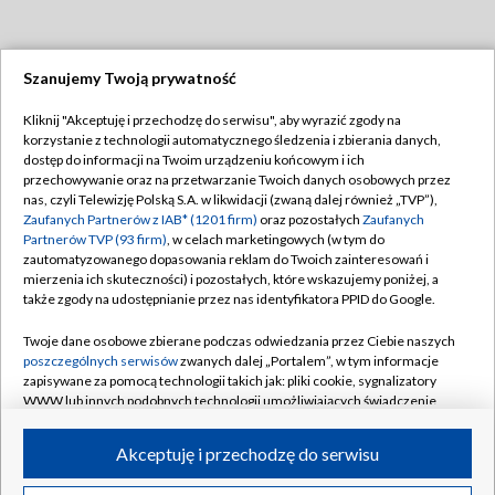
Szanujemy Twoją prywatność
Dołącz do nas:
Kliknij "Akceptuję i przechodzę do serwisu", aby wyrazić zgody na
korzystanie z technologii automatycznego śledzenia i zbierania danych,
TVP
dostęp do informacji na Twoim urządzeniu końcowym i ich
Abonament TVP
przechowywanie oraz na przetwarzanie Twoich danych osobowych przez
Regulamin TVP
nas, czyli Telewizję Polską S.A. w likwidacji (zwaną dalej również „TVP”),
Emisja w TVP
Polityka prywatności
Zaufanych Partnerów z IAB* (1201 firm)
oraz pozostałych
Zaufanych
Partnerów TVP (93 firm)
, w celach marketingowych (w tym do
Centrum informacji TVP
Moje zgody
zautomatyzowanego dopasowania reklam do Twoich zainteresowań i
mierzenia ich skuteczności) i pozostałych, które wskazujemy poniżej, a
Naziemna Telewizja Cyfrowa
Pomoc
także zgody na udostępnianie przez nas identyfikatora PPID do Google.
Sklep TVP
Biuro reklamy
Twoje dane osobowe zbierane podczas odwiedzania przez Ciebie naszych
Rada Programowa
Kontakt
poszczególnych serwisów
zwanych dalej „Portalem”, w tym informacje
zapisywane za pomocą technologii takich jak: pliki cookie, sygnalizatory
System NOS
WWW lub innych podobnych technologii umożliwiających świadczenie
dopasowanych i bezpiecznych usług, personalizację treści oraz reklam,
Informacje o nadawcy
Kanały
udostępnianie funkcji mediów społecznościowych oraz analizowanie
Akceptuję i przechodzę do serwisu
ruchu w Internecie.
Program dla prasy
©2026 Telewizja Polska S.A. w likwidacji