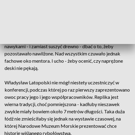
został od pana Latopolskiego - jednego z ostatnich
szkutników, który wie jak budować nieszawki. Tradycja
musiał pójść jednak na kilka ustępstw wobec zimowej aury.
Warsztat zastąpił rów, w którym niegdyś budowano kadłuby
- a imadełka - kamienie, którymi przygniatano deski, żeby
nadać im kształt. Stolarze musieli zerwać z wypracowanymi
nawykami - i zamiast suszyć drewno - dbać o to, żeby
pozostawało nawilżone. Nad wszystkim czuwało jednak
fachowe oko mentora. I ucho - żeby ocenić, czy naprężone
deski nie pękają.
Władysław Latopolski nie mógł niestety uczestniczyć w
konferencji, podczas której po raz pierwszy zaprezentowano
owoc pracy jego i jego współpracowników. Replika jest
wierna tradycji, choć pomniejszona - kadłuby nieszawek
zwykle miały bowiem około 7 metrów długości. Taka duża
łódź nie zmieściłaby się jednak na wystawie czasowej, na
której Narodowe Muzeum Morskie prezentować chce
historię wiślanego rybołówstwa.