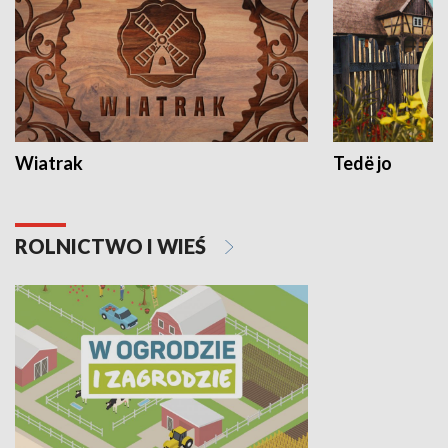
Wiatrak
Tedë jo
ROLNICTWO I WIEŚ