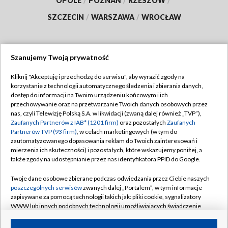
OPOLE
/
POZNAŃ
/
RZESZÓW
/
SZCZECIN
/
WARSZAWA
/
WROCŁAW
Szanujemy Twoją prywatność
Dołącz do nas:
Kliknij "Akceptuję i przechodzę do serwisu", aby wyrazić zgody na
korzystanie z technologii automatycznego śledzenia i zbierania danych,
TVP
dostęp do informacji na Twoim urządzeniu końcowym i ich
Abonament TVP
przechowywanie oraz na przetwarzanie Twoich danych osobowych przez
Regulamin TVP
nas, czyli Telewizję Polską S.A. w likwidacji (zwaną dalej również „TVP”),
Emisja w TVP
Zaufanych Partnerów z IAB* (1201 firm)
oraz pozostałych
Zaufanych
Polityka prywatności
Partnerów TVP (93 firm)
, w celach marketingowych (w tym do
Centrum informacji TVP
Moje zgody
zautomatyzowanego dopasowania reklam do Twoich zainteresowań i
mierzenia ich skuteczności) i pozostałych, które wskazujemy poniżej, a
Naziemna Telewizja Cyfrowa
Pomoc
także zgody na udostępnianie przez nas identyfikatora PPID do Google.
Sklep TVP
Biuro reklamy
Twoje dane osobowe zbierane podczas odwiedzania przez Ciebie naszych
Rada Programowa
poszczególnych serwisów
zwanych dalej „Portalem”, w tym informacje
Kontakt
zapisywane za pomocą technologii takich jak: pliki cookie, sygnalizatory
System NOS
WWW lub innych podobnych technologii umożliwiających świadczenie
dopasowanych i bezpiecznych usług, personalizację treści oraz reklam,
Informacje o nadawcy
Kanały
udostępnianie funkcji mediów społecznościowych oraz analizowanie