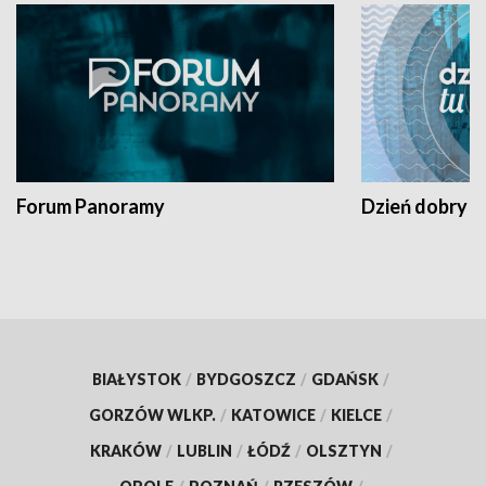
Forum Panoramy
Dzień dobry t
BIAŁYSTOK
/
BYDGOSZCZ
/
GDAŃSK
/
GORZÓW WLKP.
/
KATOWICE
/
KIELCE
/
KRAKÓW
/
LUBLIN
/
ŁÓDŹ
/
OLSZTYN
/