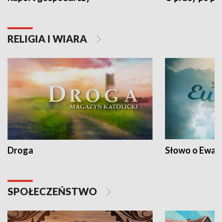
RELIGIA I WIARA
Droga
Słowo o Ewang
SPOŁECZEŃSTWO