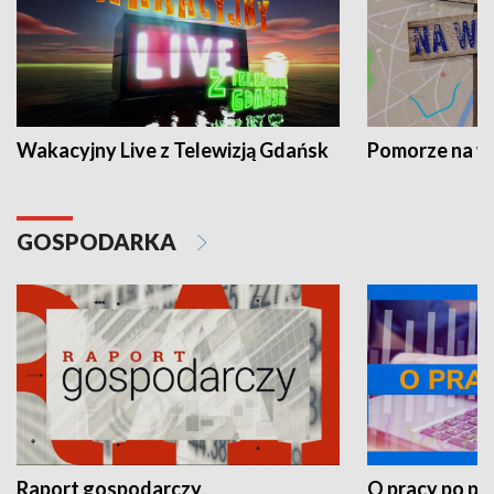
Wakacyjny Live z Telewizją Gdańsk
Pomorze na 
GOSPODARKA
Raport gospodarczy
O pracy po pr