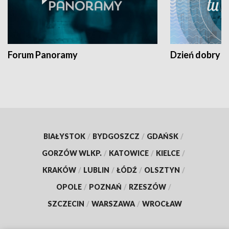
Forum Panoramy
Dzień dobry t
BIAŁYSTOK
/
BYDGOSZCZ
/
GDAŃSK
/
GORZÓW WLKP.
/
KATOWICE
/
KIELCE
/
KRAKÓW
/
LUBLIN
/
ŁÓDŹ
/
OLSZTYN
/
OPOLE
/
POZNAŃ
/
RZESZÓW
/
SZCZECIN
/
WARSZAWA
/
WROCŁAW