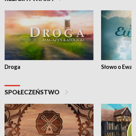
Droga
Słowo o Ewang
SPOŁECZEŃSTWO