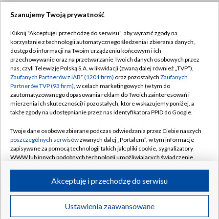
Szanujemy Twoją prywatność
Dołącz do nas:
Kliknij "Akceptuję i przechodzę do serwisu", aby wyrazić zgody na
korzystanie z technologii automatycznego śledzenia i zbierania danych,
TVP
dostęp do informacji na Twoim urządzeniu końcowym i ich
Abonament TVP
przechowywanie oraz na przetwarzanie Twoich danych osobowych przez
Regulamin TVP
nas, czyli Telewizję Polską S.A. w likwidacji (zwaną dalej również „TVP”),
Emisja w TVP
Zaufanych Partnerów z IAB* (1201 firm)
oraz pozostałych
Zaufanych
Polityka prywatności
Partnerów TVP (93 firm)
, w celach marketingowych (w tym do
Centrum informacji TVP
Moje zgody
zautomatyzowanego dopasowania reklam do Twoich zainteresowań i
mierzenia ich skuteczności) i pozostałych, które wskazujemy poniżej, a
Naziemna Telewizja Cyfrowa
Pomoc
także zgody na udostępnianie przez nas identyfikatora PPID do Google.
Sklep TVP
Biuro reklamy
Twoje dane osobowe zbierane podczas odwiedzania przez Ciebie naszych
Rada Programowa
poszczególnych serwisów
zwanych dalej „Portalem”, w tym informacje
Kontakt
zapisywane za pomocą technologii takich jak: pliki cookie, sygnalizatory
System NOS
WWW lub innych podobnych technologii umożliwiających świadczenie
dopasowanych i bezpiecznych usług, personalizację treści oraz reklam,
Informacje o nadawcy
Kanały
udostępnianie funkcji mediów społecznościowych oraz analizowanie
Akceptuję i przechodzę do serwisu
ruchu w Internecie.
Program dla prasy
©2026 Telewizja Polska S.A. w likwidacji
Biuro Reklamy
Twoje dane osobowe zbierane podczas odwiedzania przez Ciebie
Ustawienia zaawansowane
poszczególnych serwisów
na Portalu, takie jak adresy IP, identyfikatory
Ogłoszenie przetargowe