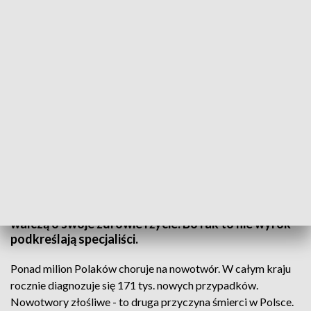
XXII Światowy Dzień Walki z Rakiem
Na całym świecie obchodzony jest 22. Światowy
Dzień Walki z Rakiem. W Polsce ponad milion osób
żyje z chorobą nowotworową, na całym świecie
walka z nią to ogromne wyzwanie. W dniu
dzisiejszym świat solidaryzuje się z tymi, którzy
walczą o swoje zdrowie i życie. Bo rak to nie wyrok -
podkreślają specjaliści.
Ponad milion Polaków choruje na nowotwór. W całym kraju
rocznie diagnozuje się 171 tys. nowych przypadków.
Nowotwory złośliwe - to druga przyczyna śmierci w Polsce.