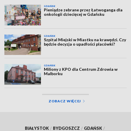
GDAŃSK
Pieniądze zebrane przez Łatwoganga dla
onkologii dziecięcej w Gdańsku
GDAŃSK
Szpital Miejski w Miastku na krawędzi. Czy
będzie decyzja o upadłości placówki?
GDAŃSK
Miliony z KPO dla Centrum Zdrowia w
Malborku
ZOBACZ WIĘCEJ
BIAŁYSTOK
/
BYDGOSZCZ
/
GDAŃSK
/