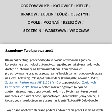
GORZÓW WLKP.
/
KATOWICE
/
KIELCE
/
KRAKÓW
/
LUBLIN
/
ŁÓDŹ
/
OLSZTYN
/
OPOLE
/
POZNAŃ
/
RZESZÓW
/
SZCZECIN
/
WARSZAWA
/
WROCŁAW
Szanujemy Twoją prywatność
Dołącz do nas:
Kliknij "Akceptuję i przechodzę do serwisu", aby wyrazić zgody na
korzystanie z technologii automatycznego śledzenia i zbierania danych,
TVP
dostęp do informacji na Twoim urządzeniu końcowym i ich
Abonament TVP
przechowywanie oraz na przetwarzanie Twoich danych osobowych przez
Regulamin TVP
nas, czyli Telewizję Polską S.A. w likwidacji (zwaną dalej również „TVP”),
Emisja w TVP
Polityka prywatności
Zaufanych Partnerów z IAB* (1201 firm)
oraz pozostałych
Zaufanych
Partnerów TVP (93 firm)
, w celach marketingowych (w tym do
Centrum informacji TVP
Moje zgody
zautomatyzowanego dopasowania reklam do Twoich zainteresowań i
mierzenia ich skuteczności) i pozostałych, które wskazujemy poniżej, a
Naziemna Telewizja Cyfrowa
Pomoc
także zgody na udostępnianie przez nas identyfikatora PPID do Google.
Sklep TVP
Biuro reklamy
Twoje dane osobowe zbierane podczas odwiedzania przez Ciebie naszych