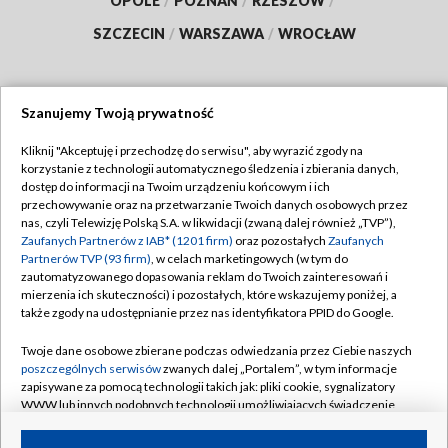
OPOLE
/
POZNAŃ
/
RZESZÓW
/
SZCZECIN
/
WARSZAWA
/
WROCŁAW
Szanujemy Twoją prywatność
Dołącz do nas:
Kliknij "Akceptuję i przechodzę do serwisu", aby wyrazić zgody na
korzystanie z technologii automatycznego śledzenia i zbierania danych,
TVP
dostęp do informacji na Twoim urządzeniu końcowym i ich
Abonament TVP
przechowywanie oraz na przetwarzanie Twoich danych osobowych przez
Regulamin TVP
nas, czyli Telewizję Polską S.A. w likwidacji (zwaną dalej również „TVP”),
Emisja w TVP
Zaufanych Partnerów z IAB* (1201 firm)
oraz pozostałych
Zaufanych
Polityka prywatności
Partnerów TVP (93 firm)
, w celach marketingowych (w tym do
Centrum informacji TVP
Moje zgody
zautomatyzowanego dopasowania reklam do Twoich zainteresowań i
mierzenia ich skuteczności) i pozostałych, które wskazujemy poniżej, a
Naziemna Telewizja Cyfrowa
Pomoc
także zgody na udostępnianie przez nas identyfikatora PPID do Google.
Sklep TVP
Biuro reklamy
Twoje dane osobowe zbierane podczas odwiedzania przez Ciebie naszych
Rada Programowa
poszczególnych serwisów
zwanych dalej „Portalem”, w tym informacje
Kontakt
zapisywane za pomocą technologii takich jak: pliki cookie, sygnalizatory
System NOS
WWW lub innych podobnych technologii umożliwiających świadczenie
dopasowanych i bezpiecznych usług, personalizację treści oraz reklam,
Informacje o nadawcy
Kanały
udostępnianie funkcji mediów społecznościowych oraz analizowanie