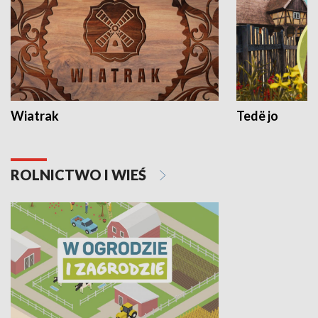
Wiatrak
Tedë jo
ROLNICTWO I WIEŚ