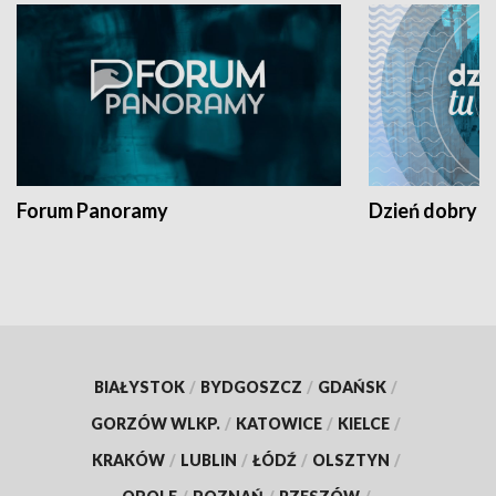
Forum Panoramy
Dzień dobry t
BIAŁYSTOK
/
BYDGOSZCZ
/
GDAŃSK
/
GORZÓW WLKP.
/
KATOWICE
/
KIELCE
/
KRAKÓW
/
LUBLIN
/
ŁÓDŹ
/
OLSZTYN
/