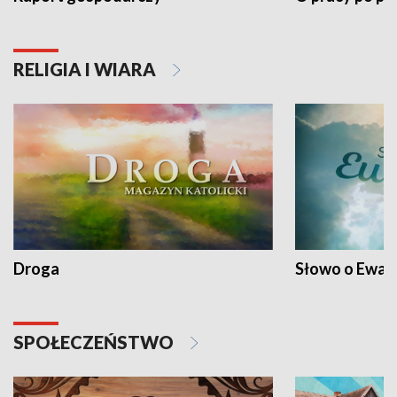
RELIGIA I WIARA
Droga
Słowo o Ewang
SPOŁECZEŃSTWO