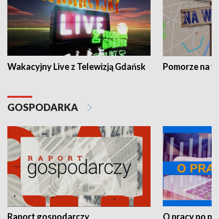
Wakacyjny Live z Telewizją Gdańsk
Pomorze na 
GOSPODARKA
Raport gospodarczy
O pracy po pr