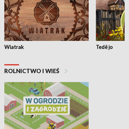
Wiatrak
Tedë jo
ROLNICTWO I WIEŚ