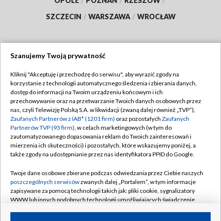
OPOLE
/
POZNAŃ
/
RZESZÓW
/
SZCZECIN
/
WARSZAWA
/
WROCŁAW
Szanujemy Twoją prywatność
Dołącz do nas:
Kliknij "Akceptuję i przechodzę do serwisu", aby wyrazić zgody na
korzystanie z technologii automatycznego śledzenia i zbierania danych,
TVP
dostęp do informacji na Twoim urządzeniu końcowym i ich
Abonament TVP
przechowywanie oraz na przetwarzanie Twoich danych osobowych przez
Regulamin TVP
nas, czyli Telewizję Polską S.A. w likwidacji (zwaną dalej również „TVP”),
Emisja w TVP
Zaufanych Partnerów z IAB* (1201 firm)
oraz pozostałych
Zaufanych
Polityka prywatności
Partnerów TVP (93 firm)
, w celach marketingowych (w tym do
Centrum informacji TVP
Moje zgody
zautomatyzowanego dopasowania reklam do Twoich zainteresowań i
mierzenia ich skuteczności) i pozostałych, które wskazujemy poniżej, a
Naziemna Telewizja Cyfrowa
Pomoc
także zgody na udostępnianie przez nas identyfikatora PPID do Google.
Sklep TVP
Biuro reklamy
Twoje dane osobowe zbierane podczas odwiedzania przez Ciebie naszych
Rada Programowa
poszczególnych serwisów
zwanych dalej „Portalem”, w tym informacje
Kontakt
zapisywane za pomocą technologii takich jak: pliki cookie, sygnalizatory
System NOS
WWW lub innych podobnych technologii umożliwiających świadczenie
dopasowanych i bezpiecznych usług, personalizację treści oraz reklam,
Informacje o nadawcy
Kanały
udostępnianie funkcji mediów społecznościowych oraz analizowanie