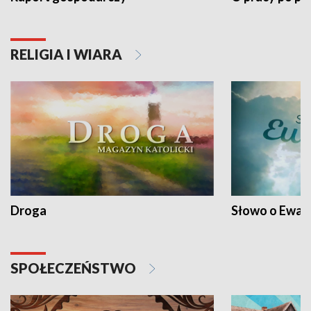
RELIGIA I WIARA
Droga
Słowo o Ewang
SPOŁECZEŃSTWO