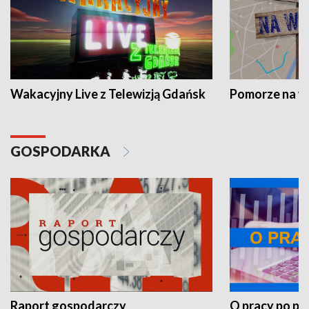
Wakacyjny Live z Telewizją Gdańsk
Pomorze na 
GOSPODARKA
Raport gospodarczy
O pracy po pr