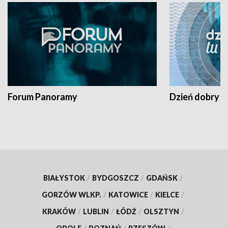
Forum Panoramy
Dzień dobry t
BIAŁYSTOK
/
BYDGOSZCZ
/
GDAŃSK
/
GORZÓW WLKP.
/
KATOWICE
/
KIELCE
/
KRAKÓW
/
LUBLIN
/
ŁÓDŹ
/
OLSZTYN
/