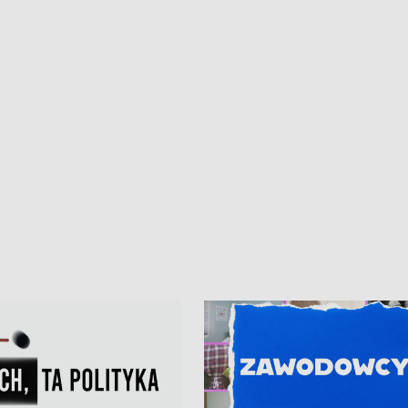
kardiologiczny dla Puckiego Szpitala
Pomorzu znów rekordowe upały