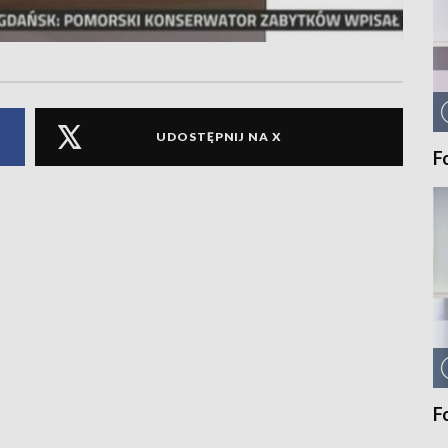
UDOSTĘPNIJ NA X
F
F