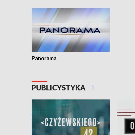
Dominika • Gdynia z lat 30. w
fotoplastikonie
Panorama
PUBLICYSTYKA