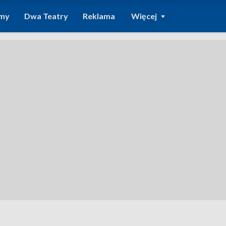
amy
Dwa Teatry
Reklama
Więcej