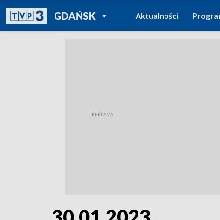
POWRÓT DO
GDAŃSK
Aktualności
Progr
TVP REGIONY
30.01.2023