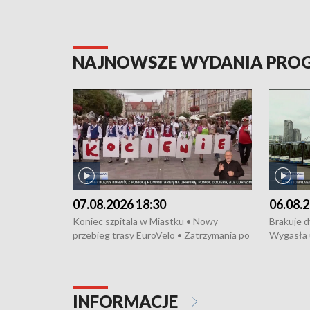
NAJNOWSZE WYDANIA PR
07.08.2026 18:30
06.08.2
Koniec szpitala w Miastku • Nowy
Brakuje 
przebieg trasy EuroVelo • Zatrzymania po
Wygasła 
bójce w Kościerzynie • Mieszkańcy
Miastku 
protestują przeciwko budowie trasy
Przeładu
tramwajowej • Kolejne konwoje
wiatrowej
humanitarne z Trójmiasta na Ukrainę •
Niebezpie
INFORMACJE
Święto Kociewia na Jarmarku św.
Dziewięć 