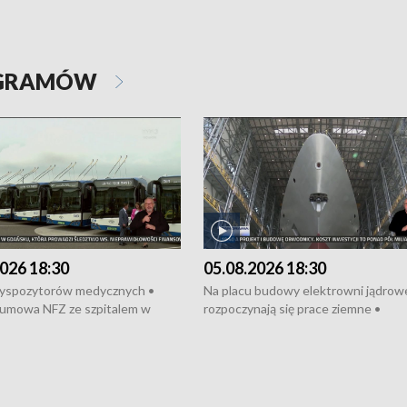
OGRAMÓW
026 18:30
05.08.2026 18:30
dyspozytorów medycznych •
Na placu budowy elektrowni jądrow
umowa NFZ ze szpitalem w
rozpoczynają się prace ziemne •
• Otwarto Morski Terminal
Podpisano umowę na budowę obwo
nkowy • Budowa morskiej farmy
Starogardu Gdańskiego • Za kilka dn
 • Korki na gdańskich Stogach •
wodowanie ORP „Wicher” • 18 mili
czne zachowania na torach •
złotych na inwestycje w szkołach w
nowych „trajtków” dla Gdyni
i Wejherowie • Nowy sprzęt