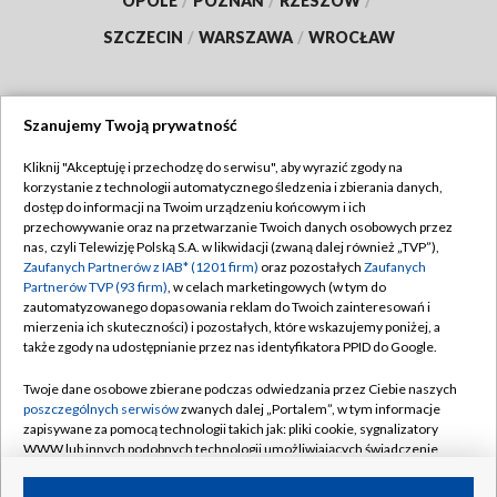
OPOLE
/
POZNAŃ
/
RZESZÓW
/
SZCZECIN
/
WARSZAWA
/
WROCŁAW
Szanujemy Twoją prywatność
Dołącz do nas:
Kliknij "Akceptuję i przechodzę do serwisu", aby wyrazić zgody na
korzystanie z technologii automatycznego śledzenia i zbierania danych,
TVP
dostęp do informacji na Twoim urządzeniu końcowym i ich
Abonament TVP
przechowywanie oraz na przetwarzanie Twoich danych osobowych przez
Regulamin TVP
nas, czyli Telewizję Polską S.A. w likwidacji (zwaną dalej również „TVP”),
Emisja w TVP
Zaufanych Partnerów z IAB* (1201 firm)
oraz pozostałych
Zaufanych
Polityka prywatności
Partnerów TVP (93 firm)
, w celach marketingowych (w tym do
Centrum informacji TVP
Moje zgody
zautomatyzowanego dopasowania reklam do Twoich zainteresowań i
mierzenia ich skuteczności) i pozostałych, które wskazujemy poniżej, a
Naziemna Telewizja Cyfrowa
Pomoc
także zgody na udostępnianie przez nas identyfikatora PPID do Google.
Sklep TVP
Biuro reklamy
Twoje dane osobowe zbierane podczas odwiedzania przez Ciebie naszych
Rada Programowa
poszczególnych serwisów
zwanych dalej „Portalem”, w tym informacje
Kontakt
zapisywane za pomocą technologii takich jak: pliki cookie, sygnalizatory
System NOS
WWW lub innych podobnych technologii umożliwiających świadczenie
dopasowanych i bezpiecznych usług, personalizację treści oraz reklam,
Informacje o nadawcy
Kanały
udostępnianie funkcji mediów społecznościowych oraz analizowanie