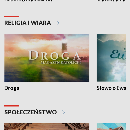
RELIGIA I WIARA
Droga
Słowo o Ewang
SPOŁECZEŃSTWO