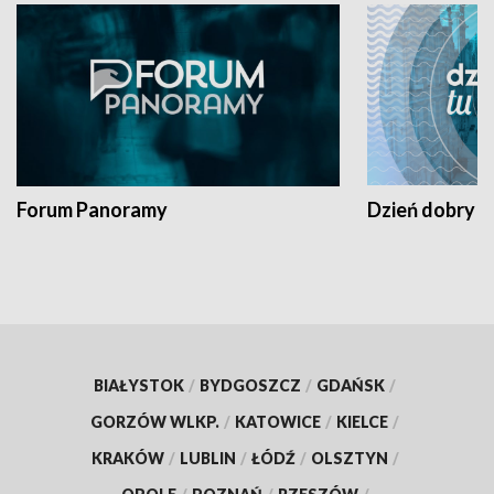
Forum Panoramy
Dzień dobry t
BIAŁYSTOK
/
BYDGOSZCZ
/
GDAŃSK
/
GORZÓW WLKP.
/
KATOWICE
/
KIELCE
/
KRAKÓW
/
LUBLIN
/
ŁÓDŹ
/
OLSZTYN
/