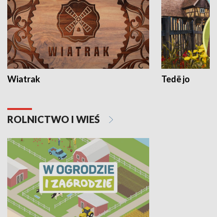
Wiatrak
Tedë jo
ROLNICTWO I WIEŚ