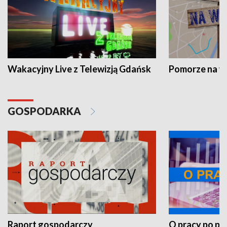
Wakacyjny Live z Telewizją Gdańsk
Pomorze na 
GOSPODARKA
Raport gospodarczy
O pracy po pr