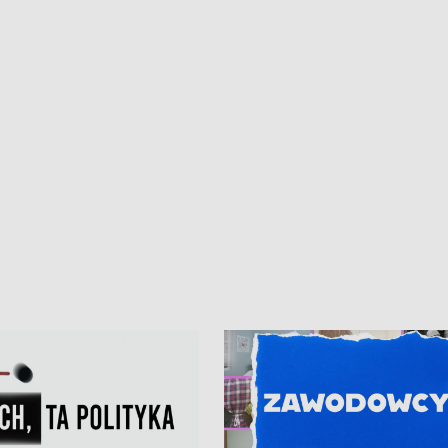
kardiologiczny dla Puckiego Szpitala
Pomorzu znów rekordowe upały