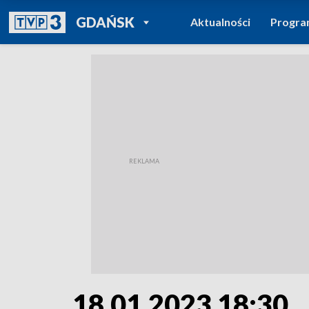
POWRÓT DO
GDAŃSK
Aktualności
Progr
TVP REGIONY
18.01.2023 18:30