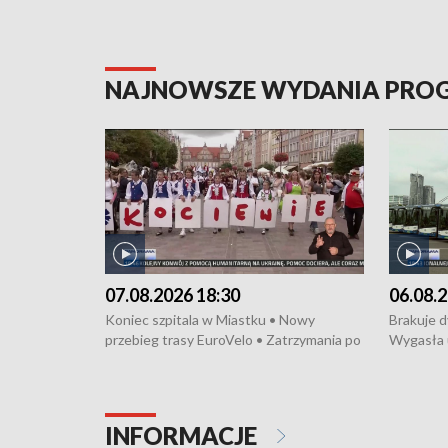
NAJNOWSZE WYDANIA PR
07.08.2026 18:30
06.08.2
Koniec szpitala w Miastku • Nowy
Brakuje 
przebieg trasy EuroVelo • Zatrzymania po
Wygasła 
bójce w Kościerzynie • Mieszkańcy
Miastku 
protestują przeciwko budowie trasy
Przeładu
tramwajowej • Kolejne konwoje
wiatrowej
humanitarne z Trójmiasta na Ukrainę •
Niebezpie
INFORMACJE
Święto Kociewia na Jarmarku św.
Dziewięć 