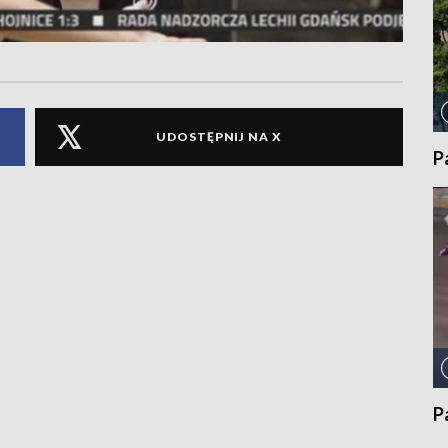
UDOSTĘPNIJ NA X
P
P