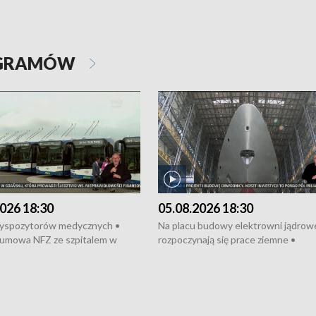
OGRAMÓW
026 18:30
05.08.2026 18:30
dyspozytorów medycznych •
Na placu budowy elektrowni jądrow
umowa NFZ ze szpitalem w
rozpoczynają się prace ziemne •
• Otwarto Morski Terminal
Podpisano umowę na budowę obwo
nkowy • Budowa morskiej farmy
Starogardu Gdańskiego • Za kilka dn
 • Korki na gdańskich Stogach •
wodowanie ORP „Wicher” • 18 mili
czne zachowania na torach •
złotych na inwestycje w szkołach w
nowych „trajtków” dla Gdyni
i Wejherowie • Nowy sprzęt