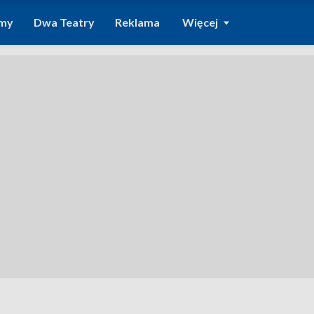
amy
Dwa Teatry
Reklama
Więcej