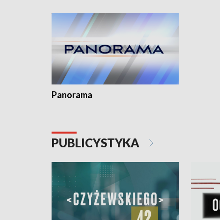
Dominika • Gdynia z lat 30. w
fotoplastikonie
Panorama
PUBLICYSTYKA