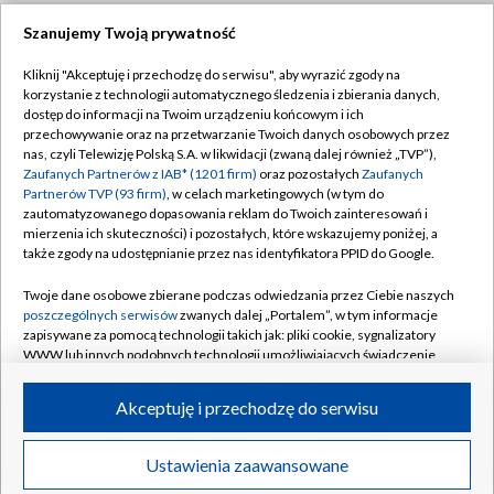
Szanujemy Twoją prywatność
Dołącz do nas:
Kliknij "Akceptuję i przechodzę do serwisu", aby wyrazić zgody na
korzystanie z technologii automatycznego śledzenia i zbierania danych,
TVP
dostęp do informacji na Twoim urządzeniu końcowym i ich
Abonament TVP
przechowywanie oraz na przetwarzanie Twoich danych osobowych przez
Regulamin TVP
nas, czyli Telewizję Polską S.A. w likwidacji (zwaną dalej również „TVP”),
Emisja w TVP
Zaufanych Partnerów z IAB* (1201 firm)
oraz pozostałych
Zaufanych
Polityka prywatności
Partnerów TVP (93 firm)
, w celach marketingowych (w tym do
Centrum informacji TVP
Moje zgody
zautomatyzowanego dopasowania reklam do Twoich zainteresowań i
mierzenia ich skuteczności) i pozostałych, które wskazujemy poniżej, a
Naziemna Telewizja Cyfrowa
Pomoc
także zgody na udostępnianie przez nas identyfikatora PPID do Google.
Sklep TVP
Biuro reklamy
Twoje dane osobowe zbierane podczas odwiedzania przez Ciebie naszych
Rada Programowa
poszczególnych serwisów
zwanych dalej „Portalem”, w tym informacje
Kontakt
zapisywane za pomocą technologii takich jak: pliki cookie, sygnalizatory
System NOS
WWW lub innych podobnych technologii umożliwiających świadczenie
dopasowanych i bezpiecznych usług, personalizację treści oraz reklam,
Informacje o nadawcy
Kanały
udostępnianie funkcji mediów społecznościowych oraz analizowanie
Akceptuję i przechodzę do serwisu
ruchu w Internecie.
Program dla prasy
©2026 Telewizja Polska S.A. w likwidacji
Biuro Reklamy
Twoje dane osobowe zbierane podczas odwiedzania przez Ciebie
Ustawienia zaawansowane
poszczególnych serwisów
na Portalu, takie jak adresy IP, identyfikatory
Ogłoszenie przetargowe