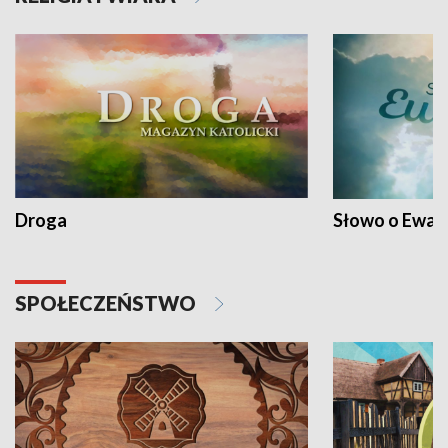
Droga
Słowo o Ewang
SPOŁECZEŃSTWO