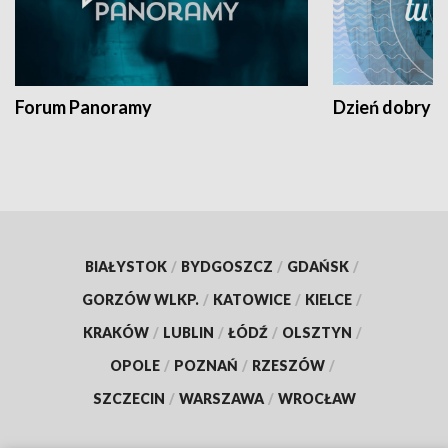
Forum Panoramy
Dzień dobry t
BIAŁYSTOK
/
BYDGOSZCZ
/
GDAŃSK
/
GORZÓW WLKP.
/
KATOWICE
/
KIELCE
/
KRAKÓW
/
LUBLIN
/
ŁÓDŹ
/
OLSZTYN
/
OPOLE
/
POZNAŃ
/
RZESZÓW
/
SZCZECIN
/
WARSZAWA
/
WROCŁAW