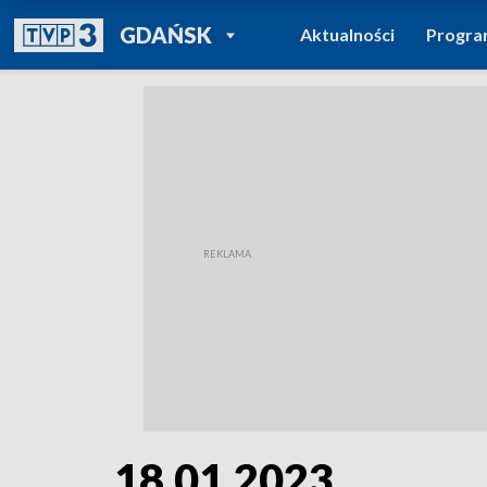
POWRÓT DO
GDAŃSK
Aktualności
Progr
TVP REGIONY
18.01.2023