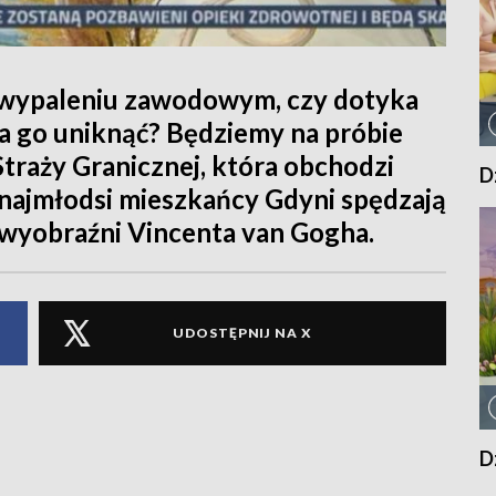
wypaleniu zawodowym, czy dotyka
na go uniknąć? Będziemy na próbie
traży Granicznej, która obchodzi
D
k najmłodsi mieszkańcy Gdyni spędzają
t wyobraźni Vincenta van Gogha.
UDOSTĘPNIJ NA X
D