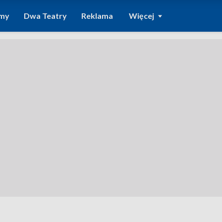
amy
Dwa Teatry
Reklama
Więcej