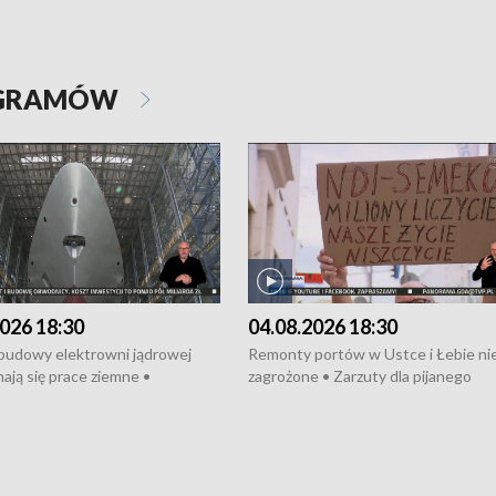
OGRAMÓW
026 18:30
04.08.2026 18:30
 budowy elektrowni jądrowej
Remonty portów w Ustce i Łebie ni
ają się prace ziemne •
zagrożone • Zarzuty dla pijanego
o umowę na budowę obwodnicy
kierowcy ciągnika • Protest
u Gdańskiego • Za kilka dni
poszkodowanych przez dewelopera
e ORP „Wicher” • 18 milionów
Gdyni • Milion zł dla dzieci z UCK od
a inwestycje w szkołach w Rumi
Cancer Fighters • Efekty wpisu Gdy
owie • Nowy sprzęt
Listę UNESCO • Kaszubscy kuczerz