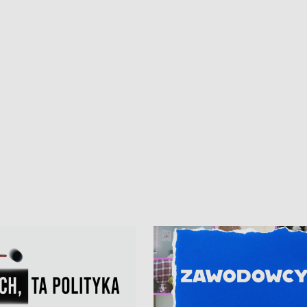
iczny dla Puckiego Szpitala • Na
witali Tour de Pologne
znów rekordowe upały