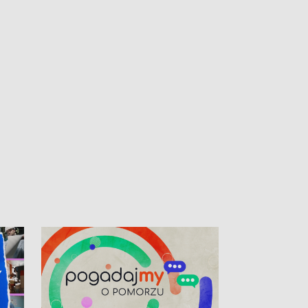
kibiców na trasie przejazdu peletonu
Tour de Pologne przez Kaszuby