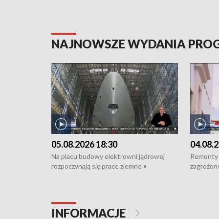
NAJNOWSZE WYDANIA PR
05.08.2026 18:30
04.08.2
Na placu budowy elektrowni jądrowej
Remonty 
rozpoczynają się prace ziemne •
zagrożone
Podpisano umowę na budowę obwodnicy
kierowcy 
Starogardu Gdańskiego • Za kilka dni
poszkodo
wodowanie ORP „Wicher” • 18 milionów
Gdyni • M
złotych na inwestycje w szkołach w Rumi
Cancer Fi
INFORMACJE
i Wejherowie • Nowy sprzęt
Listę UN