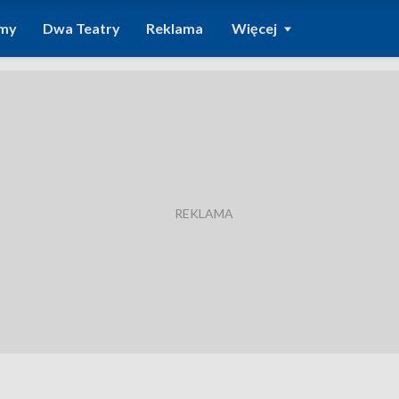
amy
Dwa Teatry
Reklama
Więcej