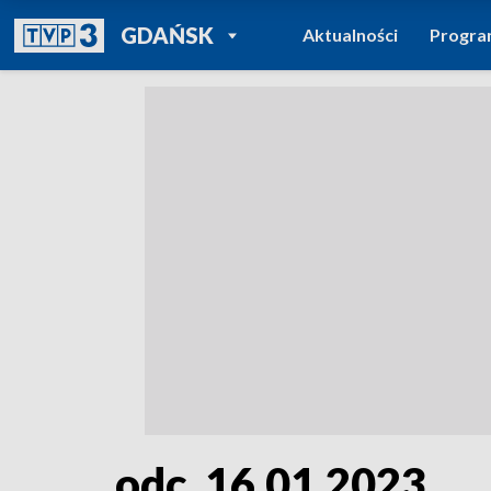
POWRÓT DO
GDAŃSK
Aktualności
Progr
TVP REGIONY
odc. 16.01.2023