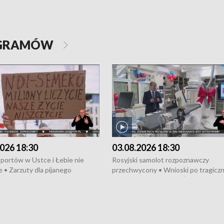
OGRAMÓW
026 18:30
03.08.2026 18:30
portów w Ustce i Łebie nie
Rosyjski samolot rozpoznawczy
 • Zarzuty dla pijanego
przechwycony • Wnioski po tragicz
ciągnika • Protest
pożarze na działkach • Śledztwo po
wanych przez dewelopera w
pożarze łodzi na Motławie • Urząd M
ilion zł dla dzieci z UCK od
wraca do Słupska • Kampania społe
ghters • Efekty wpisu Gdyni na
puckiego Hospicjum • Nagrody Fest
ESCO • Kaszubscy kuczerzy
Szekspirowskiego rozdane • Tysiąc