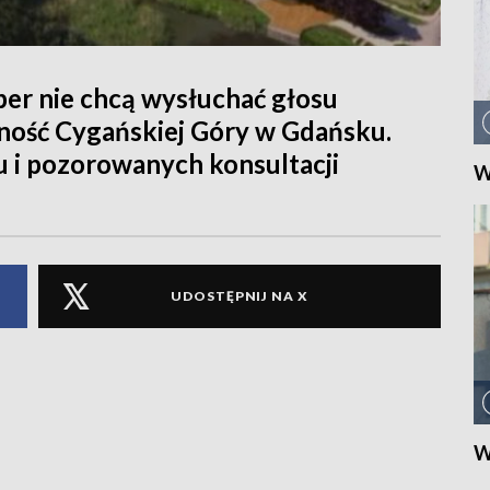
per nie chcą wysłuchać głosu
ność Cygańskiej Góry w Gdańsku.
u i pozorowanych konsultacji
W
UDOSTĘPNIJ NA X
W