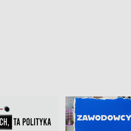
ur de Pologne
kibiców na trasie przejazdu peleton
Tour de Pologne przez Kaszuby