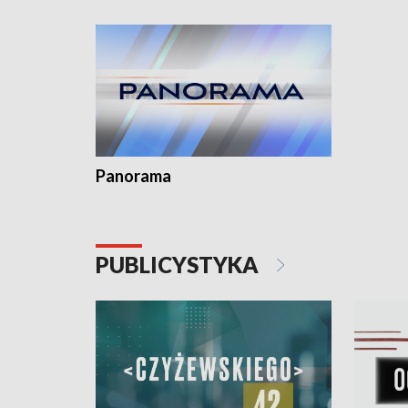
kardiologiczny dla Puckiego Szpitala • Na
witali To
Pomorzu znów rekordowe upały
Panorama
PUBLICYSTYKA