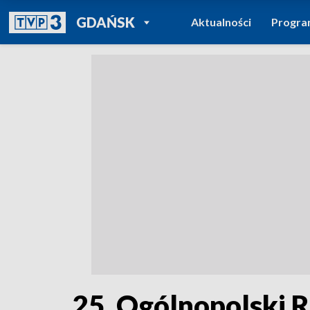
POWRÓT DO
GDAŃSK
Aktualności
Progr
TVP REGIONY
25. Ogólnopolski 