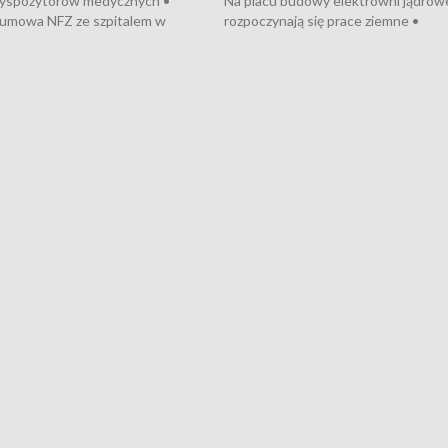
dyspozytorów medycznych •
Na placu budowy elektrowni jądrow
umowa NFZ ze szpitalem w
rozpoczynają się prace ziemne •
• Otwarto Morski Terminal
Podpisano umowę na budowę obwo
nkowy • Budowa morskiej farmy
Starogardu Gdańskiego • Za kilka dn
 • Korki na gdańskich Stogach •
wodowanie ORP „Wicher” • 18 mili
czne zachowania na torach •
złotych na inwestycje w szkołach w
nowych „trajtków” dla Gdyni
i Wejherowie • Nowy sprzęt
kardiologiczny dla Puckiego Szpitala
Pomorzu znów rekordowe upały