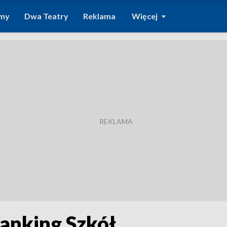
amy
Dwa Teatry
Reklama
Więcej
Ranking Szkół