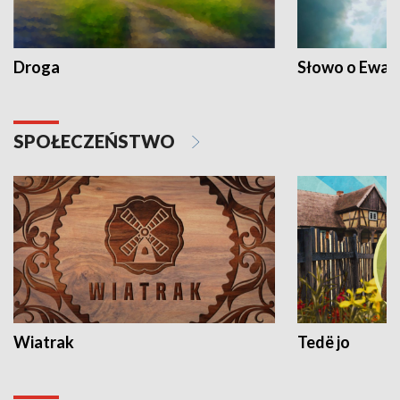
Droga
Słowo o Ewang
SPOŁECZEŃSTWO
Wiatrak
Tedë jo