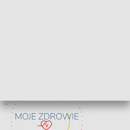
Lekcje obywatelskie
Epitafia Piaśn
ZDROWIE I NAUKA