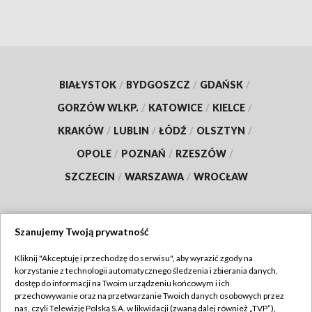
BIAŁYSTOK
/
BYDGOSZCZ
/
GDAŃSK
/
GORZÓW WLKP.
/
KATOWICE
/
KIELCE
/
KRAKÓW
/
LUBLIN
/
ŁÓDŹ
/
OLSZTYN
/
OPOLE
/
POZNAŃ
/
RZESZÓW
/
SZCZECIN
/
WARSZAWA
/
WROCŁAW
Szanujemy Twoją prywatność
Dołącz do nas:
Kliknij "Akceptuję i przechodzę do serwisu", aby wyrazić zgody na
korzystanie z technologii automatycznego śledzenia i zbierania danych,
TVP
dostęp do informacji na Twoim urządzeniu końcowym i ich
Abonament TVP
przechowywanie oraz na przetwarzanie Twoich danych osobowych przez
Regulamin TVP
nas, czyli Telewizję Polską S.A. w likwidacji (zwaną dalej również „TVP”),