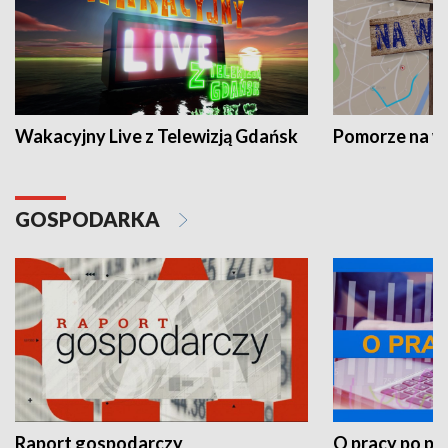
Wakacyjny Live z Telewizją Gdańsk
Pomorze na 
GOSPODARKA
Raport gospodarczy
O pracy po pr