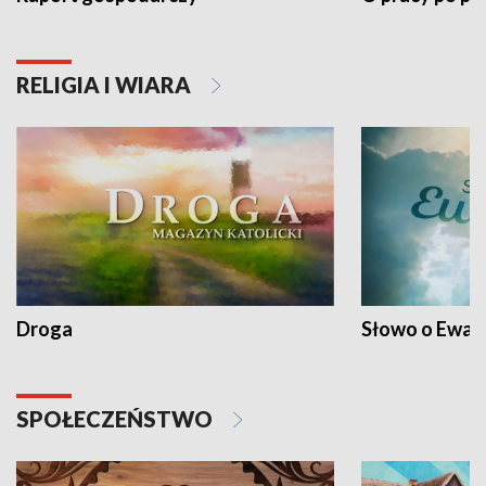
RELIGIA I WIARA
Droga
Słowo o Ewang
SPOŁECZEŃSTWO