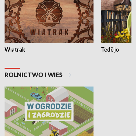
Wiatrak
Tedë jo
ROLNICTWO I WIEŚ