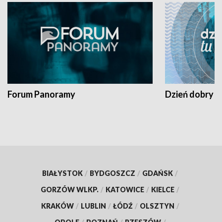
Forum Panoramy
Dzień dobry t
BIAŁYSTOK
/
BYDGOSZCZ
/
GDAŃSK
/
GORZÓW WLKP.
/
KATOWICE
/
KIELCE
/
KRAKÓW
/
LUBLIN
/
ŁÓDŹ
/
OLSZTYN
/