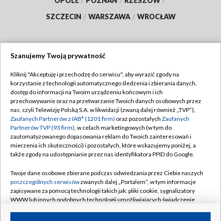
OPOLE
/
POZNAŃ
/
RZESZÓW
/
SZCZECIN
/
WARSZAWA
/
WROCŁAW
Szanujemy Twoją prywatność
Dołącz do nas:
Kliknij "Akceptuję i przechodzę do serwisu", aby wyrazić zgody na
korzystanie z technologii automatycznego śledzenia i zbierania danych,
TVP
dostęp do informacji na Twoim urządzeniu końcowym i ich
Abonament TVP
przechowywanie oraz na przetwarzanie Twoich danych osobowych przez
Regulamin TVP
nas, czyli Telewizję Polską S.A. w likwidacji (zwaną dalej również „TVP”),
Emisja w TVP
Zaufanych Partnerów z IAB* (1201 firm)
oraz pozostałych
Zaufanych
Polityka prywatności
Partnerów TVP (93 firm)
, w celach marketingowych (w tym do
Centrum informacji TVP
Moje zgody
zautomatyzowanego dopasowania reklam do Twoich zainteresowań i
mierzenia ich skuteczności) i pozostałych, które wskazujemy poniżej, a
Naziemna Telewizja Cyfrowa
Pomoc
także zgody na udostępnianie przez nas identyfikatora PPID do Google.
Sklep TVP
Biuro reklamy
Twoje dane osobowe zbierane podczas odwiedzania przez Ciebie naszych
Rada Programowa
poszczególnych serwisów
zwanych dalej „Portalem”, w tym informacje
Kontakt
zapisywane za pomocą technologii takich jak: pliki cookie, sygnalizatory
System NOS
WWW lub innych podobnych technologii umożliwiających świadczenie
dopasowanych i bezpiecznych usług, personalizację treści oraz reklam,
Informacje o nadawcy
Kanały
udostępnianie funkcji mediów społecznościowych oraz analizowanie