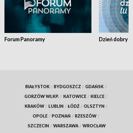
Forum Panoramy
Dzień dobry t
BIAŁYSTOK
/
BYDGOSZCZ
/
GDAŃSK
/
GORZÓW WLKP.
/
KATOWICE
/
KIELCE
/
KRAKÓW
/
LUBLIN
/
ŁÓDŹ
/
OLSZTYN
/
OPOLE
/
POZNAŃ
/
RZESZÓW
/
SZCZECIN
/
WARSZAWA
/
WROCŁAW