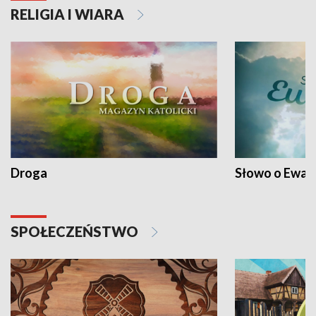
RELIGIA I WIARA
Droga
Słowo o Ewang
SPOŁECZEŃSTWO