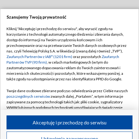
Szanujemy Twoją prywatność
Dołącz do nas:
Kliknij "Akceptuję i przechodzę do serwisu", aby wyrazić zgody na
korzystanie z technologii automatycznego śledzenia i zbierania danych,
TVP
dostęp do informacji na Twoim urządzeniu końcowym i ich
Abonament TVP
przechowywanie oraz na przetwarzanie Twoich danych osobowych przez
Regulamin TVP
nas, czyli Telewizję Polską S.A. w likwidacji (zwaną dalej również „TVP”),
Emisja w TVP
Zaufanych Partnerów z IAB* (1201 firm)
oraz pozostałych
Zaufanych
Polityka prywatności
Partnerów TVP (93 firm)
, w celach marketingowych (w tym do
Centrum informacji TVP
Moje zgody
zautomatyzowanego dopasowania reklam do Twoich zainteresowań i
mierzenia ich skuteczności) i pozostałych, które wskazujemy poniżej, a
Naziemna Telewizja Cyfrowa
Pomoc
także zgody na udostępnianie przez nas identyfikatora PPID do Google.
Sklep TVP
Biuro reklamy
Twoje dane osobowe zbierane podczas odwiedzania przez Ciebie naszych
Rada Programowa
poszczególnych serwisów
zwanych dalej „Portalem”, w tym informacje
Kontakt
zapisywane za pomocą technologii takich jak: pliki cookie, sygnalizatory
System NOS
WWW lub innych podobnych technologii umożliwiających świadczenie
dopasowanych i bezpiecznych usług, personalizację treści oraz reklam,
Informacje o nadawcy
Kanały
udostępnianie funkcji mediów społecznościowych oraz analizowanie
Akceptuję i przechodzę do serwisu
ruchu w Internecie.
Program dla prasy
©2026 Telewizja Polska S.A. w likwidacji
Biuro Reklamy
Twoje dane osobowe zbierane podczas odwiedzania przez Ciebie
Ustawienia zaawansowane