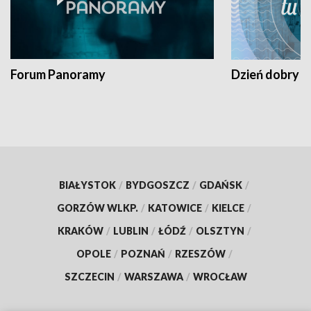
Forum Panoramy
Dzień dobry t
BIAŁYSTOK
/
BYDGOSZCZ
/
GDAŃSK
/
GORZÓW WLKP.
/
KATOWICE
/
KIELCE
/
KRAKÓW
/
LUBLIN
/
ŁÓDŹ
/
OLSZTYN
/
OPOLE
/
POZNAŃ
/
RZESZÓW
/
SZCZECIN
/
WARSZAWA
/
WROCŁAW