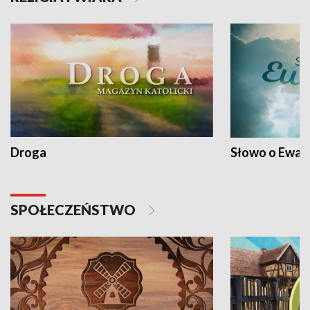
Droga
Słowo o Ewang
SPOŁECZEŃSTWO