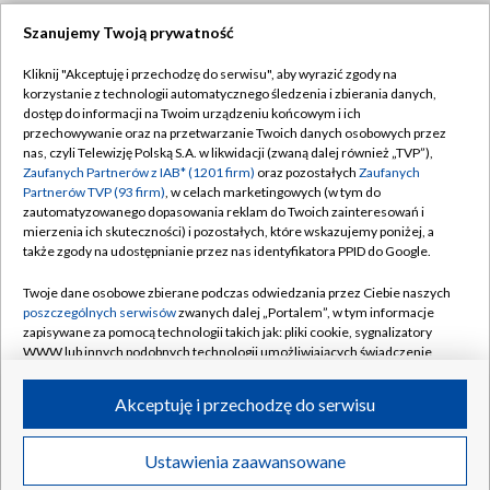
Szanujemy Twoją prywatność
Dołącz do nas:
Kliknij "Akceptuję i przechodzę do serwisu", aby wyrazić zgody na
korzystanie z technologii automatycznego śledzenia i zbierania danych,
TVP
dostęp do informacji na Twoim urządzeniu końcowym i ich
Abonament TVP
przechowywanie oraz na przetwarzanie Twoich danych osobowych przez
Regulamin TVP
nas, czyli Telewizję Polską S.A. w likwidacji (zwaną dalej również „TVP”),
Emisja w TVP
Zaufanych Partnerów z IAB* (1201 firm)
oraz pozostałych
Zaufanych
Polityka prywatności
Partnerów TVP (93 firm)
, w celach marketingowych (w tym do
Centrum informacji TVP
Moje zgody
zautomatyzowanego dopasowania reklam do Twoich zainteresowań i
mierzenia ich skuteczności) i pozostałych, które wskazujemy poniżej, a
Naziemna Telewizja Cyfrowa
Pomoc
także zgody na udostępnianie przez nas identyfikatora PPID do Google.
Sklep TVP
Biuro reklamy
Twoje dane osobowe zbierane podczas odwiedzania przez Ciebie naszych
Rada Programowa
poszczególnych serwisów
zwanych dalej „Portalem”, w tym informacje
Kontakt
zapisywane za pomocą technologii takich jak: pliki cookie, sygnalizatory
System NOS
WWW lub innych podobnych technologii umożliwiających świadczenie
dopasowanych i bezpiecznych usług, personalizację treści oraz reklam,
Informacje o nadawcy
Kanały
udostępnianie funkcji mediów społecznościowych oraz analizowanie
Akceptuję i przechodzę do serwisu
ruchu w Internecie.
Program dla prasy
©2026 Telewizja Polska S.A. w likwidacji
Biuro Reklamy
Twoje dane osobowe zbierane podczas odwiedzania przez Ciebie
Ustawienia zaawansowane
poszczególnych serwisów
na Portalu, takie jak adresy IP, identyfikatory
Ogłoszenie przetargowe