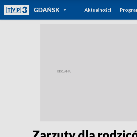
POWRÓT DO
GDAŃSK
Aktualności
Progr
TVP REGIONY
Zarzuty dla rodzi