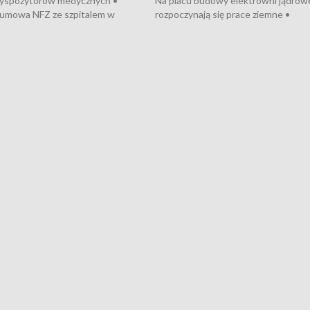
dyspozytorów medycznych •
Na placu budowy elektrowni jądrow
umowa NFZ ze szpitalem w
rozpoczynają się prace ziemne •
• Otwarto Morski Terminal
Podpisano umowę na budowę obwo
nkowy • Budowa morskiej farmy
Starogardu Gdańskiego • Za kilka dn
 • Korki na gdańskich Stogach •
wodowanie ORP „Wicher” • 18 mili
czne zachowania na torach •
złotych na inwestycje w szkołach w
nowych „trajtków” dla Gdyni
i Wejherowie • Nowy sprzęt
kardiologiczny dla Puckiego Szpitala
Pomorzu znów rekordowe upały