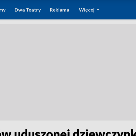
amy
Dwa Teatry
Reklama
Więcej
ców uduszonej dziewczynk