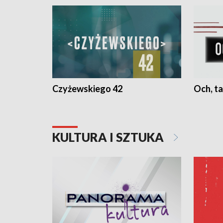
Czyżewskiego 42
Och, ta
KULTURA I SZTUKA