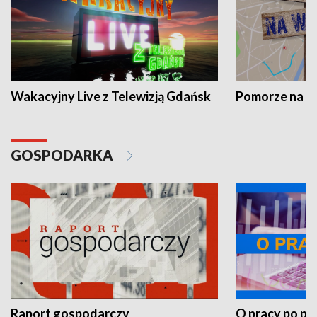
Wakacyjny Live z Telewizją Gdańsk
Pomorze na 
GOSPODARKA
Raport gospodarczy
O pracy po pr