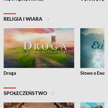
RELIGIA I WIARA
Droga
Słowo o Ewang
SPOŁECZEŃSTWO