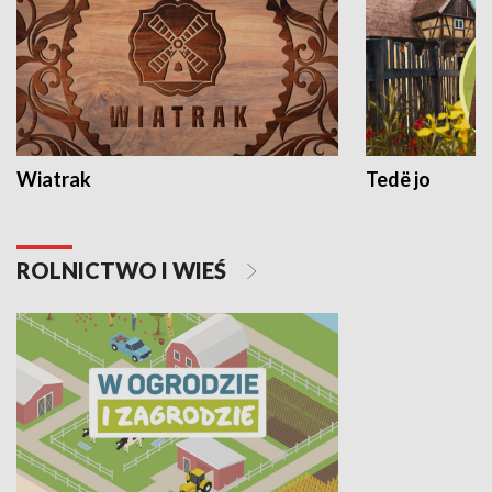
Wiatrak
Tedë jo
ROLNICTWO I WIEŚ