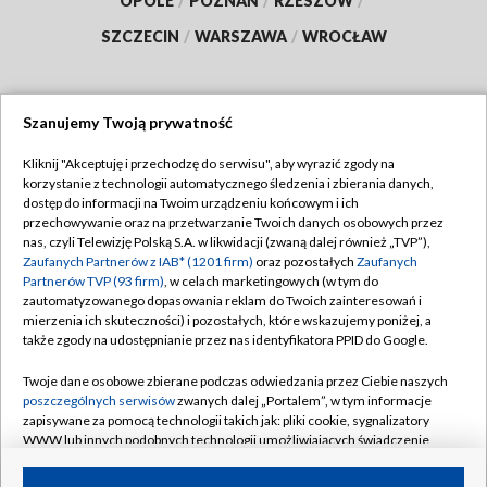
OPOLE
/
POZNAŃ
/
RZESZÓW
/
SZCZECIN
/
WARSZAWA
/
WROCŁAW
Szanujemy Twoją prywatność
Dołącz do nas:
Kliknij "Akceptuję i przechodzę do serwisu", aby wyrazić zgody na
korzystanie z technologii automatycznego śledzenia i zbierania danych,
TVP
dostęp do informacji na Twoim urządzeniu końcowym i ich
Abonament TVP
przechowywanie oraz na przetwarzanie Twoich danych osobowych przez
Regulamin TVP
nas, czyli Telewizję Polską S.A. w likwidacji (zwaną dalej również „TVP”),
Emisja w TVP
Zaufanych Partnerów z IAB* (1201 firm)
oraz pozostałych
Zaufanych
Polityka prywatności
Partnerów TVP (93 firm)
, w celach marketingowych (w tym do
Centrum informacji TVP
Moje zgody
zautomatyzowanego dopasowania reklam do Twoich zainteresowań i
mierzenia ich skuteczności) i pozostałych, które wskazujemy poniżej, a
Naziemna Telewizja Cyfrowa
Pomoc
także zgody na udostępnianie przez nas identyfikatora PPID do Google.
Sklep TVP
Biuro reklamy
Twoje dane osobowe zbierane podczas odwiedzania przez Ciebie naszych
Rada Programowa
poszczególnych serwisów
zwanych dalej „Portalem”, w tym informacje
Kontakt
zapisywane za pomocą technologii takich jak: pliki cookie, sygnalizatory
System NOS
WWW lub innych podobnych technologii umożliwiających świadczenie
dopasowanych i bezpiecznych usług, personalizację treści oraz reklam,
Informacje o nadawcy
Kanały
udostępnianie funkcji mediów społecznościowych oraz analizowanie