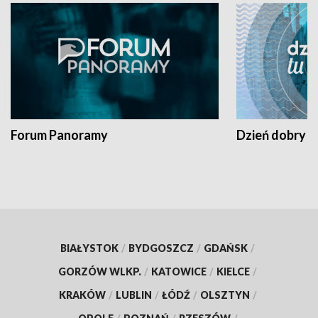
Forum Panoramy
Dzień dobry t
BIAŁYSTOK
/
BYDGOSZCZ
/
GDAŃSK
/
GORZÓW WLKP.
/
KATOWICE
/
KIELCE
/
KRAKÓW
/
LUBLIN
/
ŁÓDŹ
/
OLSZTYN
/