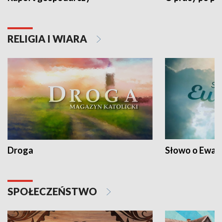
RELIGIA I WIARA
Droga
Słowo o Ewang
SPOŁECZEŃSTWO