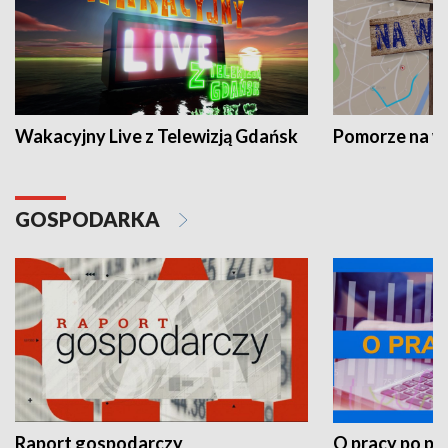
Wakacyjny Live z Telewizją Gdańsk
Pomorze na 
GOSPODARKA
Raport gospodarczy
O pracy po pr