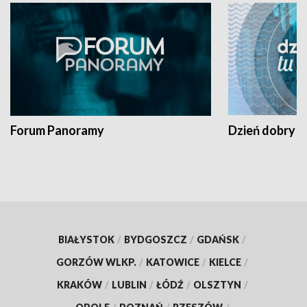
Forum Panoramy
Dzień dobry t
BIAŁYSTOK
/
BYDGOSZCZ
/
GDAŃSK
/
GORZÓW WLKP.
/
KATOWICE
/
KIELCE
/
KRAKÓW
/
LUBLIN
/
ŁÓDŹ
/
OLSZTYN
/