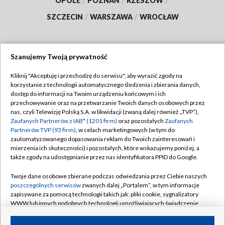
OPOLE
/
POZNAŃ
/
RZESZÓW
/
SZCZECIN
/
WARSZAWA
/
WROCŁAW
Szanujemy Twoją prywatność
Dołącz do nas:
Kliknij "Akceptuję i przechodzę do serwisu", aby wyrazić zgody na
korzystanie z technologii automatycznego śledzenia i zbierania danych,
TVP
dostęp do informacji na Twoim urządzeniu końcowym i ich
Abonament TVP
przechowywanie oraz na przetwarzanie Twoich danych osobowych przez
Regulamin TVP
nas, czyli Telewizję Polską S.A. w likwidacji (zwaną dalej również „TVP”),
Emisja w TVP
Zaufanych Partnerów z IAB* (1201 firm)
oraz pozostałych
Zaufanych
Polityka prywatności
Partnerów TVP (93 firm)
, w celach marketingowych (w tym do
Centrum informacji TVP
Moje zgody
zautomatyzowanego dopasowania reklam do Twoich zainteresowań i
mierzenia ich skuteczności) i pozostałych, które wskazujemy poniżej, a
Naziemna Telewizja Cyfrowa
Pomoc
także zgody na udostępnianie przez nas identyfikatora PPID do Google.
Sklep TVP
Biuro reklamy
Twoje dane osobowe zbierane podczas odwiedzania przez Ciebie naszych
Rada Programowa
poszczególnych serwisów
zwanych dalej „Portalem”, w tym informacje
Kontakt
zapisywane za pomocą technologii takich jak: pliki cookie, sygnalizatory
System NOS
WWW lub innych podobnych technologii umożliwiających świadczenie
dopasowanych i bezpiecznych usług, personalizację treści oraz reklam,
Informacje o nadawcy
Kanały
udostępnianie funkcji mediów społecznościowych oraz analizowanie