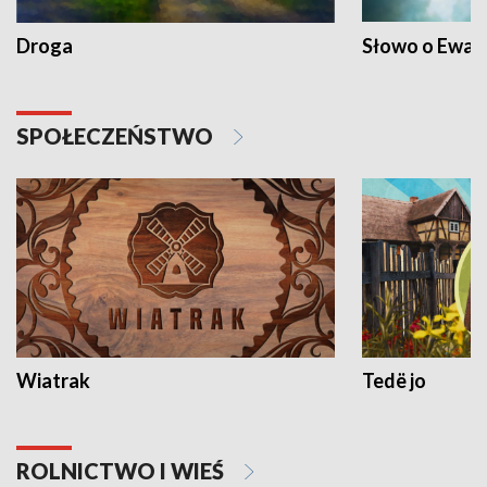
Droga
Słowo o Ewang
SPOŁECZEŃSTWO
Wiatrak
Tedë jo
ROLNICTWO I WIEŚ