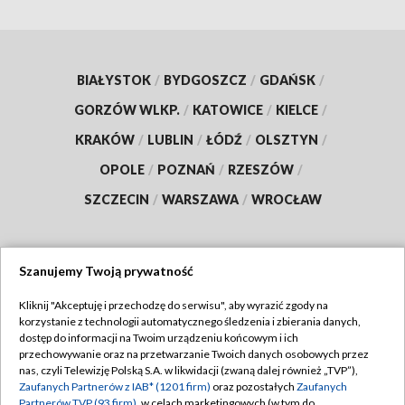
BIAŁYSTOK
/
BYDGOSZCZ
/
GDAŃSK
/
GORZÓW WLKP.
/
KATOWICE
/
KIELCE
/
KRAKÓW
/
LUBLIN
/
ŁÓDŹ
/
OLSZTYN
/
OPOLE
/
POZNAŃ
/
RZESZÓW
/
SZCZECIN
/
WARSZAWA
/
WROCŁAW
Szanujemy Twoją prywatność
Dołącz do nas:
Kliknij "Akceptuję i przechodzę do serwisu", aby wyrazić zgody na
korzystanie z technologii automatycznego śledzenia i zbierania danych,
TVP
dostęp do informacji na Twoim urządzeniu końcowym i ich
Abonament TVP
przechowywanie oraz na przetwarzanie Twoich danych osobowych przez
Regulamin TVP
nas, czyli Telewizję Polską S.A. w likwidacji (zwaną dalej również „TVP”),
Emisja w TVP
Zaufanych Partnerów z IAB* (1201 firm)
oraz pozostałych
Zaufanych
Polityka prywatności
Partnerów TVP (93 firm)
, w celach marketingowych (w tym do