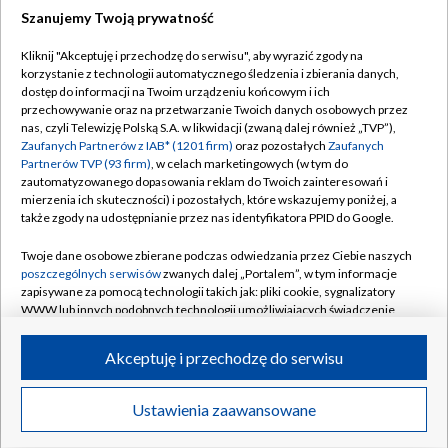
Szanujemy Twoją prywatność
Dołącz do nas:
Kliknij "Akceptuję i przechodzę do serwisu", aby wyrazić zgody na
korzystanie z technologii automatycznego śledzenia i zbierania danych,
TVP
dostęp do informacji na Twoim urządzeniu końcowym i ich
Abonament TVP
przechowywanie oraz na przetwarzanie Twoich danych osobowych przez
Regulamin TVP
nas, czyli Telewizję Polską S.A. w likwidacji (zwaną dalej również „TVP”),
Emisja w TVP
Polityka prywatności
Zaufanych Partnerów z IAB* (1201 firm)
oraz pozostałych
Zaufanych
Partnerów TVP (93 firm)
, w celach marketingowych (w tym do
Centrum informacji TVP
Moje zgody
zautomatyzowanego dopasowania reklam do Twoich zainteresowań i
mierzenia ich skuteczności) i pozostałych, które wskazujemy poniżej, a
Naziemna Telewizja Cyfrowa
Pomoc
także zgody na udostępnianie przez nas identyfikatora PPID do Google.
Sklep TVP
Biuro reklamy
Twoje dane osobowe zbierane podczas odwiedzania przez Ciebie naszych
Rada Programowa
Kontakt
poszczególnych serwisów
zwanych dalej „Portalem”, w tym informacje
zapisywane za pomocą technologii takich jak: pliki cookie, sygnalizatory
System NOS
WWW lub innych podobnych technologii umożliwiających świadczenie
dopasowanych i bezpiecznych usług, personalizację treści oraz reklam,
Informacje o nadawcy
Kanały
udostępnianie funkcji mediów społecznościowych oraz analizowanie
Akceptuję i przechodzę do serwisu
ruchu w Internecie.
Program dla prasy
©2026 Telewizja Polska S.A. w likwidacji
Biuro Reklamy
Twoje dane osobowe zbierane podczas odwiedzania przez Ciebie
Ustawienia zaawansowane
poszczególnych serwisów
na Portalu, takie jak adresy IP, identyfikatory
Ogłoszenie przetargowe
Twoich urządzeń końcowych i identyfikatory plików cookie, informacje o