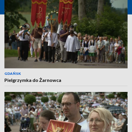
GDAŃSK
Pielgrzymka do Żarnowca