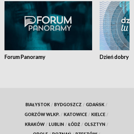
Forum Panoramy
Dzień dobry t
BIAŁYSTOK
/
BYDGOSZCZ
/
GDAŃSK
/
GORZÓW WLKP.
/
KATOWICE
/
KIELCE
/
KRAKÓW
/
LUBLIN
/
ŁÓDŹ
/
OLSZTYN
/