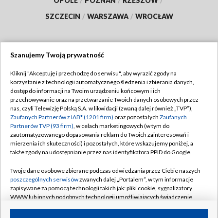
OPOLE
/
POZNAŃ
/
RZESZÓW
/
SZCZECIN
/
WARSZAWA
/
WROCŁAW
Szanujemy Twoją prywatność
Dołącz do nas:
Kliknij "Akceptuję i przechodzę do serwisu", aby wyrazić zgody na
korzystanie z technologii automatycznego śledzenia i zbierania danych,
TVP
dostęp do informacji na Twoim urządzeniu końcowym i ich
Abonament TVP
przechowywanie oraz na przetwarzanie Twoich danych osobowych przez
Regulamin TVP
nas, czyli Telewizję Polską S.A. w likwidacji (zwaną dalej również „TVP”),
Emisja w TVP
Zaufanych Partnerów z IAB* (1201 firm)
oraz pozostałych
Zaufanych
Polityka prywatności
Partnerów TVP (93 firm)
, w celach marketingowych (w tym do
Centrum informacji TVP
Moje zgody
zautomatyzowanego dopasowania reklam do Twoich zainteresowań i
mierzenia ich skuteczności) i pozostałych, które wskazujemy poniżej, a
Naziemna Telewizja Cyfrowa
Pomoc
także zgody na udostępnianie przez nas identyfikatora PPID do Google.
Sklep TVP
Biuro reklamy
Twoje dane osobowe zbierane podczas odwiedzania przez Ciebie naszych
Rada Programowa
poszczególnych serwisów
zwanych dalej „Portalem”, w tym informacje
Kontakt
zapisywane za pomocą technologii takich jak: pliki cookie, sygnalizatory
System NOS
WWW lub innych podobnych technologii umożliwiających świadczenie
dopasowanych i bezpiecznych usług, personalizację treści oraz reklam,
Informacje o nadawcy
Kanały
udostępnianie funkcji mediów społecznościowych oraz analizowanie