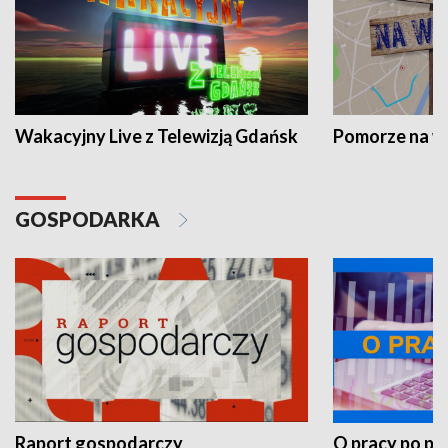
Wakacyjny Live z Telewizją Gdańsk
Pomorze na 
GOSPODARKA
Raport gospodarczy
O pracy po pr