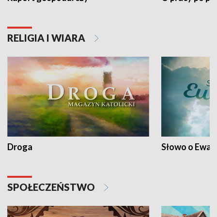
RELIGIA I WIARA
Droga
Słowo o Ewang
SPOŁECZEŃSTWO