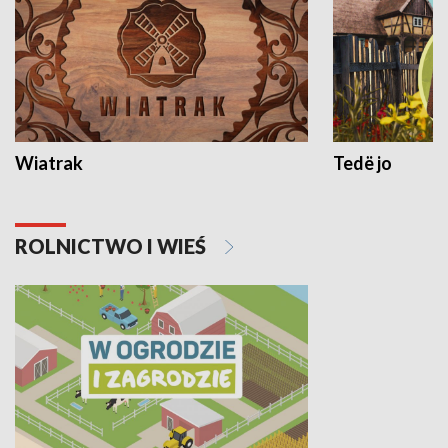
Wiatrak
Tedë jo
ROLNICTWO I WIEŚ