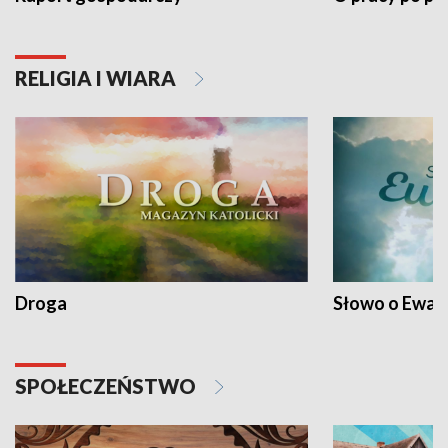
RELIGIA I WIARA
Droga
Słowo o Ewang
SPOŁECZEŃSTWO