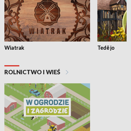
Wiatrak
Tedë jo
ROLNICTWO I WIEŚ