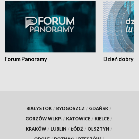
Forum Panoramy
Dzień dobry t
BIAŁYSTOK
/
BYDGOSZCZ
/
GDAŃSK
/
GORZÓW WLKP.
/
KATOWICE
/
KIELCE
/
KRAKÓW
/
LUBLIN
/
ŁÓDŹ
/
OLSZTYN
/