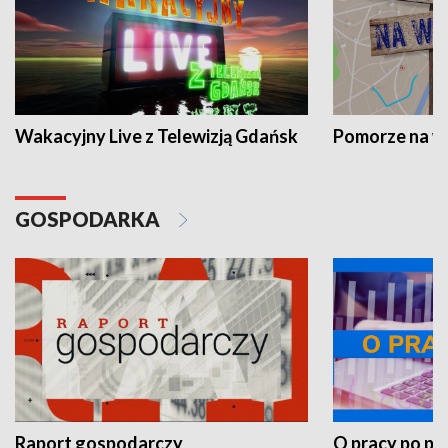
Wakacyjny Live z Telewizją Gdańsk
Pomorze na 
GOSPODARKA
Raport gospodarczy
O pracy po pr