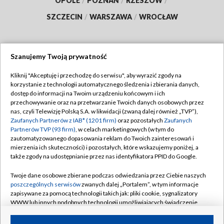
OPOLE
/
POZNAŃ
/
RZESZÓW
/
SZCZECIN
/
WARSZAWA
/
WROCŁAW
Szanujemy Twoją prywatność
Dołącz do nas:
Kliknij "Akceptuję i przechodzę do serwisu", aby wyrazić zgody na
korzystanie z technologii automatycznego śledzenia i zbierania danych,
TVP
dostęp do informacji na Twoim urządzeniu końcowym i ich
Abonament TVP
przechowywanie oraz na przetwarzanie Twoich danych osobowych przez
Regulamin TVP
nas, czyli Telewizję Polską S.A. w likwidacji (zwaną dalej również „TVP”),
Emisja w TVP
Zaufanych Partnerów z IAB* (1201 firm)
oraz pozostałych
Zaufanych
Polityka prywatności
Partnerów TVP (93 firm)
, w celach marketingowych (w tym do
Centrum informacji TVP
Moje zgody
zautomatyzowanego dopasowania reklam do Twoich zainteresowań i
mierzenia ich skuteczności) i pozostałych, które wskazujemy poniżej, a
Naziemna Telewizja Cyfrowa
Pomoc
także zgody na udostępnianie przez nas identyfikatora PPID do Google.
Sklep TVP
Biuro reklamy
Twoje dane osobowe zbierane podczas odwiedzania przez Ciebie naszych
Rada Programowa
poszczególnych serwisów
zwanych dalej „Portalem”, w tym informacje
Kontakt
zapisywane za pomocą technologii takich jak: pliki cookie, sygnalizatory
System NOS
WWW lub innych podobnych technologii umożliwiających świadczenie
dopasowanych i bezpiecznych usług, personalizację treści oraz reklam,
Informacje o nadawcy
Kanały
udostępnianie funkcji mediów społecznościowych oraz analizowanie