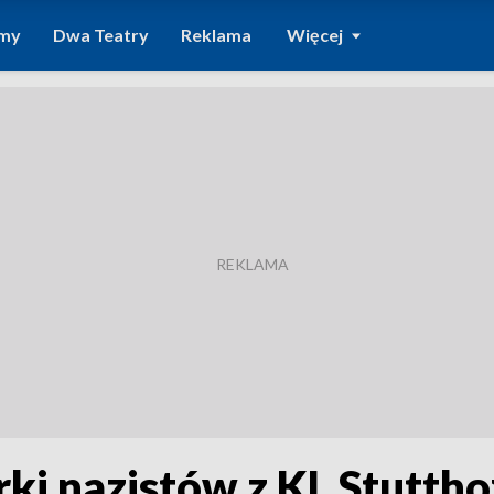
amy
Dwa Teatry
Reklama
Więcej
ki nazistów z KL Stuttho