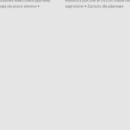
 budowy elektrowni jądrowej
Remonty portów w Ustce i Łebie ni
ają się prace ziemne •
zagrożone • Zarzuty dla pijanego
o umowę na budowę obwodnicy
kierowcy ciągnika • Protest
u Gdańskiego • Za kilka dni
poszkodowanych przez dewelopera
e ORP „Wicher” • 18 milionów
Gdyni • Milion zł dla dzieci z UCK od
a inwestycje w szkołach w Rumi
Cancer Fighters • Efekty wpisu Gdy
owie • Nowy sprzęt
Listę UNESCO • Kaszubscy kuczerz
iczny dla Puckiego Szpitala • Na
witali Tour de Pologne
znów rekordowe upały