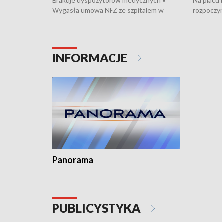
Brakuje dyspozytorów medycznych •
Na placu
Wygasła umowa NFZ ze szpitalem w
rozpoczyn
Miastku • Otwarto Morski Terminal
Podpisan
Przeładunkowy • Budowa morskiej farmy
Starogard
wiatrowej • Korki na gdańskich Stogach •
wodowani
Niebezpieczne zachowania na torach •
złotych n
INFORMACJE
Dziewięć nowych „trajtków” dla Gdyni
i Wejher
kardiolog
Pomorzu 
Panorama
PUBLICYSTYKA