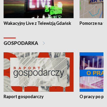
Wakacyjny Live z Telewizją Gdańsk
Pomorze na 
GOSPODARKA
Raport gospodarczy
O pracy po pr