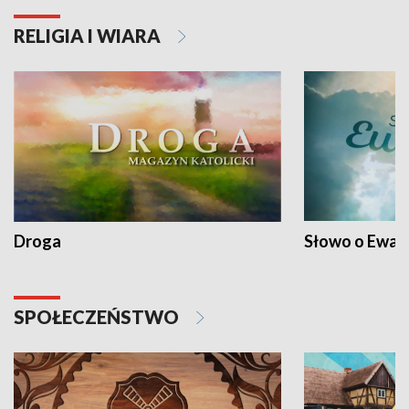
RELIGIA I WIARA
Droga
Słowo o Ewang
SPOŁECZEŃSTWO