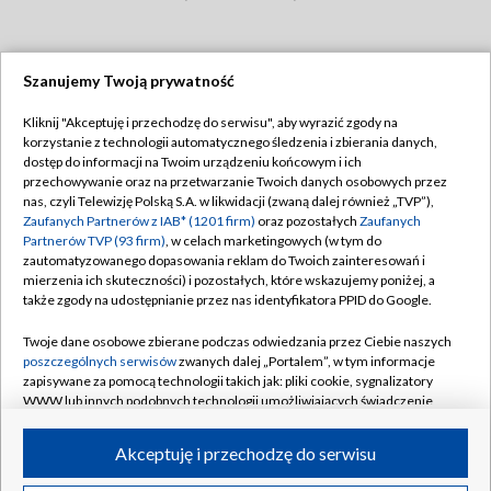
Szanujemy Twoją prywatność
Dołącz do nas:
Kliknij "Akceptuję i przechodzę do serwisu", aby wyrazić zgody na
korzystanie z technologii automatycznego śledzenia i zbierania danych,
TVP
dostęp do informacji na Twoim urządzeniu końcowym i ich
Abonament TVP
przechowywanie oraz na przetwarzanie Twoich danych osobowych przez
Regulamin TVP
nas, czyli Telewizję Polską S.A. w likwidacji (zwaną dalej również „TVP”),
Emisja w TVP
Zaufanych Partnerów z IAB* (1201 firm)
oraz pozostałych
Zaufanych
Polityka prywatności
Partnerów TVP (93 firm)
, w celach marketingowych (w tym do
Centrum informacji TVP
Moje zgody
zautomatyzowanego dopasowania reklam do Twoich zainteresowań i
mierzenia ich skuteczności) i pozostałych, które wskazujemy poniżej, a
Naziemna Telewizja Cyfrowa
Pomoc
także zgody na udostępnianie przez nas identyfikatora PPID do Google.
Sklep TVP
Biuro reklamy
Twoje dane osobowe zbierane podczas odwiedzania przez Ciebie naszych
Rada Programowa
poszczególnych serwisów
zwanych dalej „Portalem”, w tym informacje
Kontakt
zapisywane za pomocą technologii takich jak: pliki cookie, sygnalizatory
System NOS
WWW lub innych podobnych technologii umożliwiających świadczenie
dopasowanych i bezpiecznych usług, personalizację treści oraz reklam,
Informacje o nadawcy
Kanały
udostępnianie funkcji mediów społecznościowych oraz analizowanie
Akceptuję i przechodzę do serwisu
ruchu w Internecie.
Program dla prasy
©2026 Telewizja Polska S.A. w likwidacji