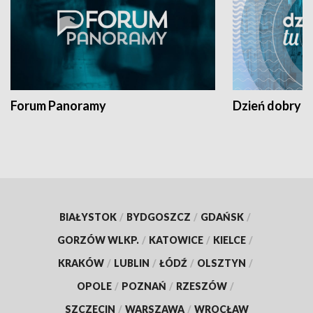
Forum Panoramy
Dzień dobry t
BIAŁYSTOK
/
BYDGOSZCZ
/
GDAŃSK
/
GORZÓW WLKP.
/
KATOWICE
/
KIELCE
/
KRAKÓW
/
LUBLIN
/
ŁÓDŹ
/
OLSZTYN
/
OPOLE
/
POZNAŃ
/
RZESZÓW
/
SZCZECIN
/
WARSZAWA
/
WROCŁAW