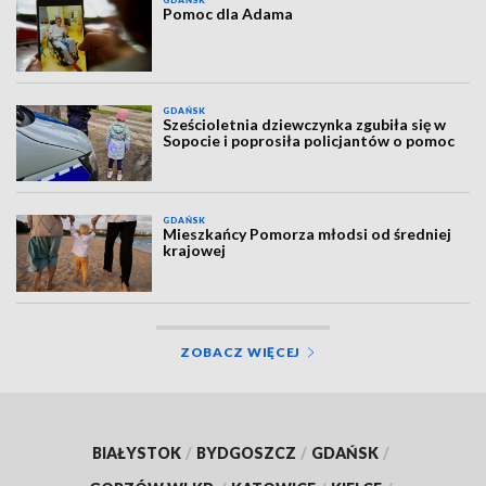
GDAŃSK
Pomoc dla Adama
GDAŃSK
Sześcioletnia dziewczynka zgubiła się w
Sopocie i poprosiła policjantów o pomoc
GDAŃSK
Mieszkańcy Pomorza młodsi od średniej
krajowej
ZOBACZ WIĘCEJ
BIAŁYSTOK
/
BYDGOSZCZ
/
GDAŃSK
/