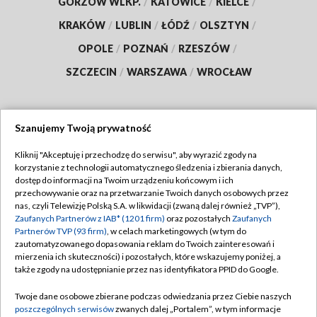
GORZÓW WLKP.
/
KATOWICE
/
KIELCE
/
KRAKÓW
/
LUBLIN
/
ŁÓDŹ
/
OLSZTYN
/
OPOLE
/
POZNAŃ
/
RZESZÓW
/
SZCZECIN
/
WARSZAWA
/
WROCŁAW
Szanujemy Twoją prywatność
Dołącz do nas:
Kliknij "Akceptuję i przechodzę do serwisu", aby wyrazić zgody na
korzystanie z technologii automatycznego śledzenia i zbierania danych,
TVP
dostęp do informacji na Twoim urządzeniu końcowym i ich
Abonament TVP
przechowywanie oraz na przetwarzanie Twoich danych osobowych przez
Regulamin TVP
nas, czyli Telewizję Polską S.A. w likwidacji (zwaną dalej również „TVP”),
Emisja w TVP
Polityka prywatności
Zaufanych Partnerów z IAB* (1201 firm)
oraz pozostałych
Zaufanych
Partnerów TVP (93 firm)
, w celach marketingowych (w tym do
Centrum informacji TVP
Moje zgody
zautomatyzowanego dopasowania reklam do Twoich zainteresowań i
mierzenia ich skuteczności) i pozostałych, które wskazujemy poniżej, a
Naziemna Telewizja Cyfrowa
Pomoc
także zgody na udostępnianie przez nas identyfikatora PPID do Google.
Sklep TVP
Biuro reklamy
Twoje dane osobowe zbierane podczas odwiedzania przez Ciebie naszych
Rada Programowa
Kontakt
poszczególnych serwisów
zwanych dalej „Portalem”, w tym informacje