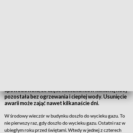
Ulatniający się gaz w kamienicy w centrum Gdańska
W kamienicy w centrum Gdańsku ulatniał się gaz.
Pogotowie gazowe zdecydowało o odcięciu
rurociągu od całego budynku. Awaria
spowodowała, że część mieszkańców minionej nocy
pozostała bez ogrzewania i ciepłej wody. Usunięcie
awarii może zająć nawet kilkanaście dni.
W środowy wieczór w budynku doszło do wycieku gazu. To
nie pierwszy raz, gdy doszło do wycieku gazu. Ostatni raz w
ubiegłym roku przed świętami. Wtedy w jednej z czterech