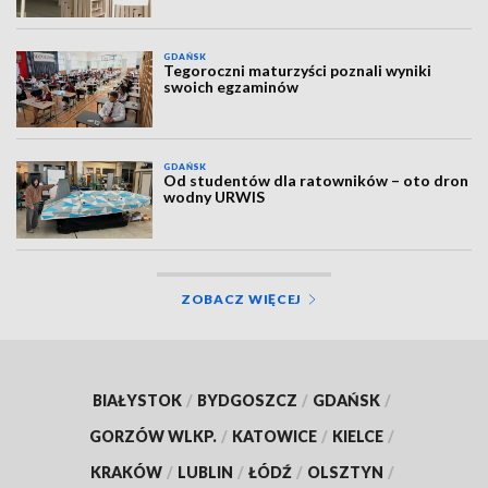
GDAŃSK
Tegoroczni maturzyści poznali wyniki
swoich egzaminów
GDAŃSK
Od studentów dla ratowników – oto dron
wodny URWIS
ZOBACZ WIĘCEJ
BIAŁYSTOK
/
BYDGOSZCZ
/
GDAŃSK
/
GORZÓW WLKP.
/
KATOWICE
/
KIELCE
/
KRAKÓW
/
LUBLIN
/
ŁÓDŹ
/
OLSZTYN
/