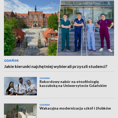
GDAŃSK
Jakie kierunki najchętniej wybierali przyszli studenci?
GDAŃSK
Rekordowy nabór na etnofilologię
kaszubską na Uniwersytecie Gdańskim
GDAŃSK
Wakacyjna modernizacja szkół i żłobków