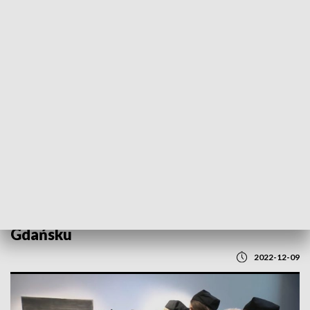
POWRÓT DO
GDAŃSK
TVP REGIONY
77. lat Akademii Sztuk Pięknych w
Gdańsku
2022-12-09