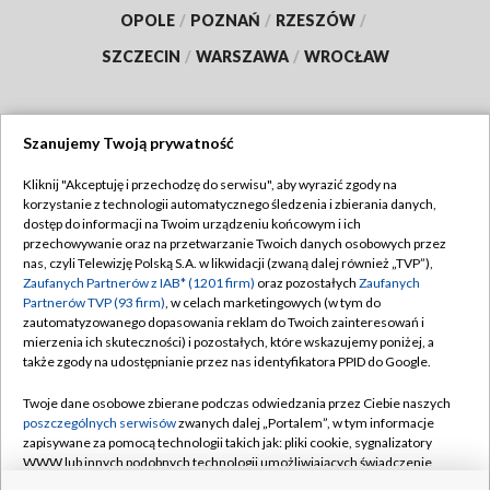
OPOLE
/
POZNAŃ
/
RZESZÓW
/
SZCZECIN
/
WARSZAWA
/
WROCŁAW
Szanujemy Twoją prywatność
Dołącz do nas:
Kliknij "Akceptuję i przechodzę do serwisu", aby wyrazić zgody na
korzystanie z technologii automatycznego śledzenia i zbierania danych,
TVP
dostęp do informacji na Twoim urządzeniu końcowym i ich
Abonament TVP
przechowywanie oraz na przetwarzanie Twoich danych osobowych przez
Regulamin TVP
nas, czyli Telewizję Polską S.A. w likwidacji (zwaną dalej również „TVP”),
Emisja w TVP
Polityka prywatności
Zaufanych Partnerów z IAB* (1201 firm)
oraz pozostałych
Zaufanych
Partnerów TVP (93 firm)
, w celach marketingowych (w tym do
Centrum informacji TVP
Moje zgody
zautomatyzowanego dopasowania reklam do Twoich zainteresowań i
mierzenia ich skuteczności) i pozostałych, które wskazujemy poniżej, a
Naziemna Telewizja Cyfrowa
Pomoc
także zgody na udostępnianie przez nas identyfikatora PPID do Google.
Sklep TVP
Biuro reklamy
Twoje dane osobowe zbierane podczas odwiedzania przez Ciebie naszych
Rada Programowa
Kontakt
poszczególnych serwisów
zwanych dalej „Portalem”, w tym informacje
zapisywane za pomocą technologii takich jak: pliki cookie, sygnalizatory
System NOS
WWW lub innych podobnych technologii umożliwiających świadczenie
dopasowanych i bezpiecznych usług, personalizację treści oraz reklam,
Informacje o nadawcy