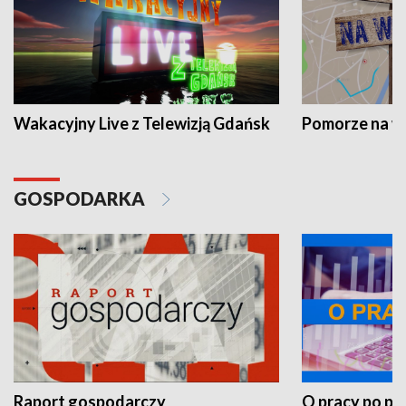
Wakacyjny Live z Telewizją Gdańsk
Pomorze na 
GOSPODARKA
Raport gospodarczy
O pracy po pr