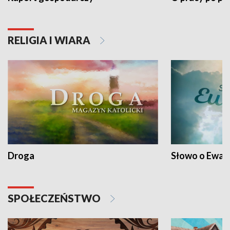
RELIGIA I WIARA
Droga
Słowo o Ewang
SPOŁECZEŃSTWO