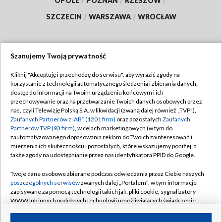
OPOLE
/
POZNAŃ
/
RZESZÓW
/
SZCZECIN
/
WARSZAWA
/
WROCŁAW
Szanujemy Twoją prywatność
Dołącz do nas:
Kliknij "Akceptuję i przechodzę do serwisu", aby wyrazić zgody na
korzystanie z technologii automatycznego śledzenia i zbierania danych,
TVP
dostęp do informacji na Twoim urządzeniu końcowym i ich
Abonament TVP
przechowywanie oraz na przetwarzanie Twoich danych osobowych przez
Regulamin TVP
nas, czyli Telewizję Polską S.A. w likwidacji (zwaną dalej również „TVP”),
Emisja w TVP
Zaufanych Partnerów z IAB* (1201 firm)
oraz pozostałych
Zaufanych
Polityka prywatności
Partnerów TVP (93 firm)
, w celach marketingowych (w tym do
Centrum informacji TVP
Moje zgody
zautomatyzowanego dopasowania reklam do Twoich zainteresowań i
mierzenia ich skuteczności) i pozostałych, które wskazujemy poniżej, a
Naziemna Telewizja Cyfrowa
Pomoc
także zgody na udostępnianie przez nas identyfikatora PPID do Google.
Sklep TVP
Biuro reklamy
Twoje dane osobowe zbierane podczas odwiedzania przez Ciebie naszych
Rada Programowa
poszczególnych serwisów
zwanych dalej „Portalem”, w tym informacje
Kontakt
zapisywane za pomocą technologii takich jak: pliki cookie, sygnalizatory
System NOS
WWW lub innych podobnych technologii umożliwiających świadczenie
dopasowanych i bezpiecznych usług, personalizację treści oraz reklam,
Informacje o nadawcy
Kanały
udostępnianie funkcji mediów społecznościowych oraz analizowanie