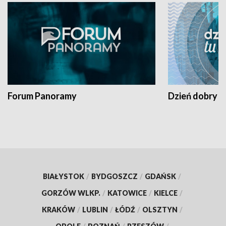
Forum Panoramy
Dzień dobry t
BIAŁYSTOK
/
BYDGOSZCZ
/
GDAŃSK
/
GORZÓW WLKP.
/
KATOWICE
/
KIELCE
/
KRAKÓW
/
LUBLIN
/
ŁÓDŹ
/
OLSZTYN
/