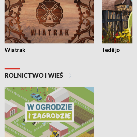
Wiatrak
Tedë jo
ROLNICTWO I WIEŚ