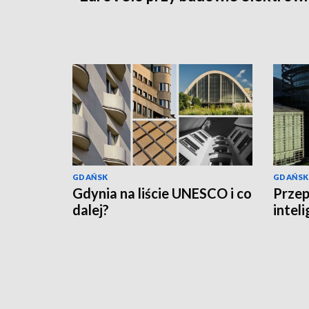
GDAŃSK
GDAŃSK
Gdynia na liście UNESCO i co
Przep
dalej?
intel