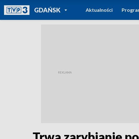
POWRÓT DO
GDAŃSK
Aktualności
Progr
TVP REGIONY
Trwa zarybianie p