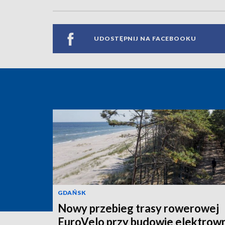
UDOSTĘPNIJ NA FACEBOOKU
GDAŃSK
Nowy przebieg trasy rowerowej
EuroVelo przy budowie elektrown