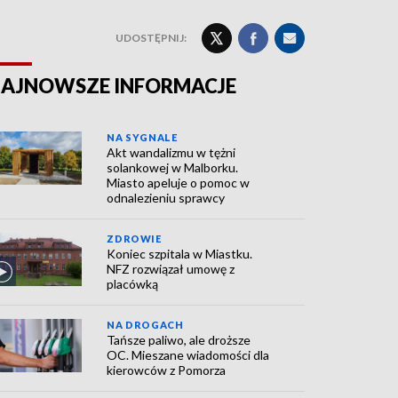
UDOSTĘPNIJ:
AJNOWSZE INFORMACJE
NA SYGNALE
Akt wandalizmu w tężni
solankowej w Malborku.
Miasto apeluje o pomoc w
odnalezieniu sprawcy
ZDROWIE
Koniec szpitala w Miastku.
NFZ rozwiązał umowę z
placówką
NA DROGACH
Tańsze paliwo, ale droższe
OC. Mieszane wiadomości dla
kierowców z Pomorza