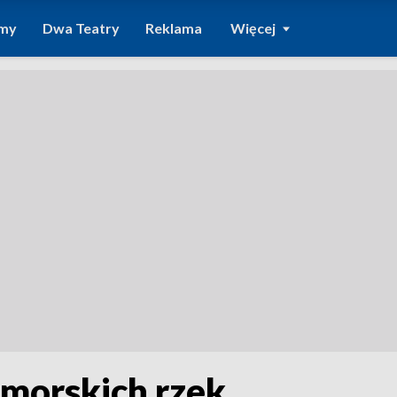
amy
Dwa Teatry
Reklama
Więcej
omorskich rzek