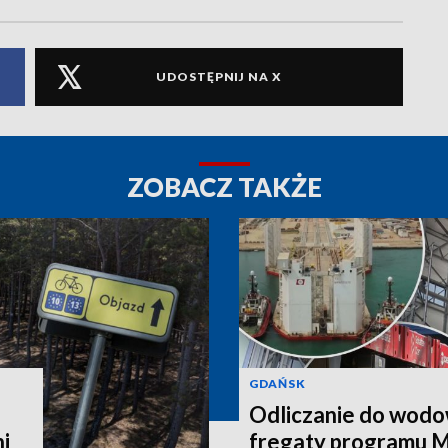
UDOSTĘPNIJ NA X
ZOBACZ TAKŻE
GDAŃSK
Odliczanie do wodo
i
fregaty programu M