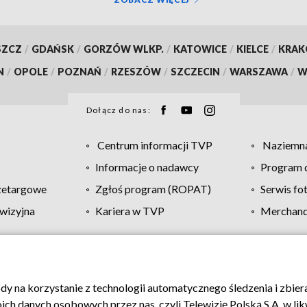
SZCZ
/
GDAŃSK
/
GORZÓW WLKP.
/
KATOWICE
/
KIELCE
/
KRA
N
/
OPOLE
/
POZNAŃ
/
RZESZÓW
/
SZCZECIN
/
WARSZAWA
/
W
Dołącz do nas:
Centrum informacji TVP
Naziemna
Informacje o nadawcy
Program d
zetargowe
Zgłoś program (ROPAT)
Serwis fo
wizyjna
Kariera w TVP
Merchandi
Polityka prywatności
Moje zgody
Pomoc
Biuro re
ody na korzystanie z technologii automatycznego śledzenia i zbie
 danych osobowych przez nas, czyli Telewizję Polską S.A. w likw