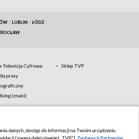
KÓW
/
LUBLIN
/
ŁÓDŹ
/
ROCŁAW
 Telewizja Cyfrowa
Sklep TVP
la prasy
tograficzny
sing (znaki)
klamy
Kontakt
rania danych, dostęp do informacji na Twoim urządzeniu
idacji (zwaną dalej również „TVP”),
Zaufanych Partnerów