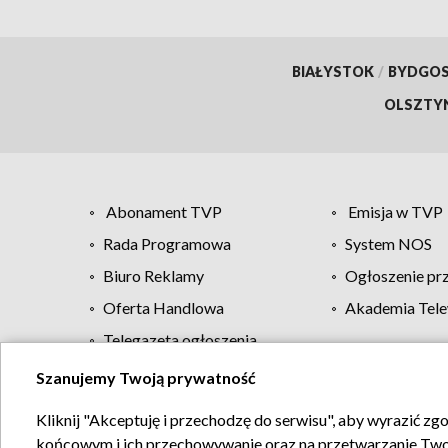
BIAŁYSTOK
/
BYDGO
OLSZTY
Abonament TVP
Emisja w TVP
Rada Programowa
System NOS
Biuro Reklamy
Ogłoszenie pr
Oferta Handlowa
Akademia Tele
Telegazeta ogłoszenia
Szanujemy Twoją prywatność
Regulamin TVP
Kliknij "Akceptuję i przechodzę do serwisu", aby wyrazić zg
końcowym i ich przechowywanie oraz na przetwarzanie Twoich