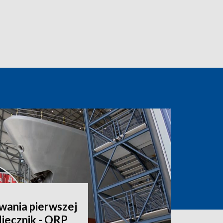
wania pierwszej
iecznik - ORP