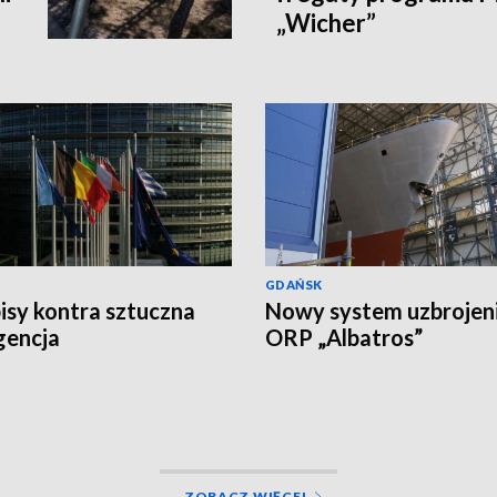
„Wicher”
GDAŃSK
isy kontra sztuczna
Nowy system uzbrojen
igencja
ORP „Albatros”
ZOBACZ WIĘCEJ