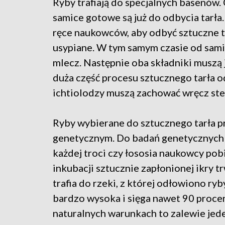
Ryby trafiają do specjalnych basenów. 
samice gotowe są już do odbycia tarła.
ręce naukowców, aby odbyć sztuczne ta
usypiane. W tym samym czasie od sami
mlecz. Następnie oba składniki muszą j
duża część procesu sztucznego tarła 
ichtiolodzy muszą zachować wręcz ste
Ryby wybierane do sztucznego tarła p
genetycznym. Do badań genetycznych 
każdej troci czy łososia naukowcy pobi
inkubacji sztucznie zapłonionej ikry t
trafia do rzeki, z której odłowiono ryb
bardzo wysoka i sięga nawet 90 procen
naturalnych warunkach to zalewie jed