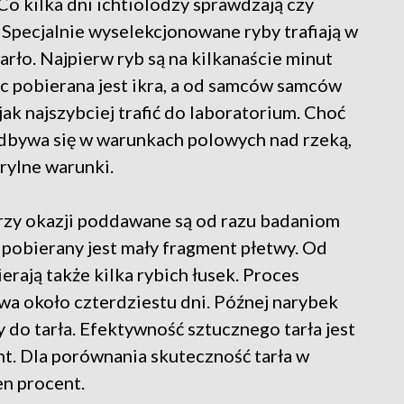
Co kilka dni ichtiolodzy sprawdzają czy
 Specjalnie wyselekcjonowane ryby trafiają w
rło. Najpierw ryb są na kilkanaście minut
c pobierana jest ikra, a od samców samców
ak najszybciej trafić do laboratorium. Choć
odbywa się w warunkach polowych nad rzeką,
rylne warunki.
rzy okazji poddawane są od razu badaniom
pobierany jest mały fragment płetwy. Od
erają także kilka rybich łusek. Proces
rwa około czterdziestu dni. Późnej narybek
y do tarła. Efektywność sztucznego tarła jest
t. Dla porównania skuteczność tarła w
en procent.