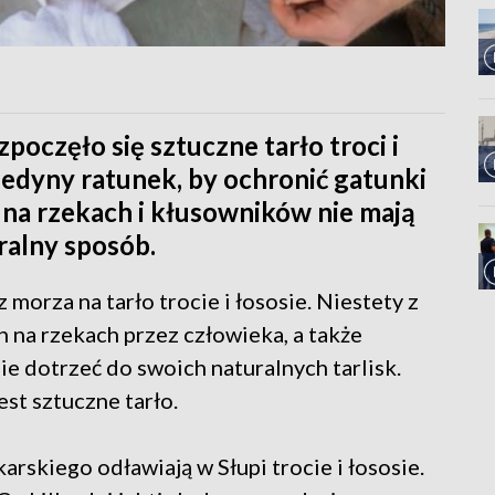
oczęło się sztuczne tarło troci i
jedyny ratunek, by ochronić gatunki
 na rzekach i kłusowników nie mają
ralny sposób.
morza na tarło trocie i łososie. Niestety z
na rzekach przez człowieka, a także
ie dotrzeć do swoich naturalnych tarlisk.
est sztuczne tarło.
rskiego odławiają w Słupi trocie i łososie.