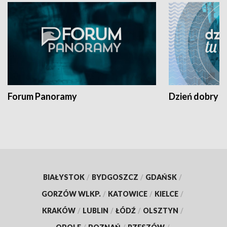
Forum Panoramy
Dzień dobry t
BIAŁYSTOK
/
BYDGOSZCZ
/
GDAŃSK
/
GORZÓW WLKP.
/
KATOWICE
/
KIELCE
/
KRAKÓW
/
LUBLIN
/
ŁÓDŹ
/
OLSZTYN
/