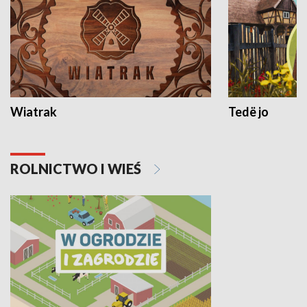
Wiatrak
Tedë jo
ROLNICTWO I WIEŚ