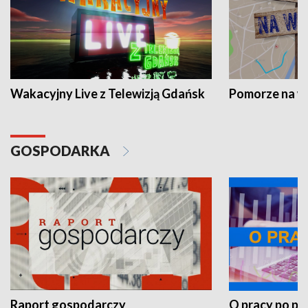
Wakacyjny Live z Telewizją Gdańsk
Pomorze na 
GOSPODARKA
Raport gospodarczy
O pracy po pr