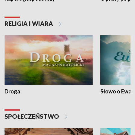
RELIGIA I WIARA
Droga
Słowo o Ewang
SPOŁECZEŃSTWO