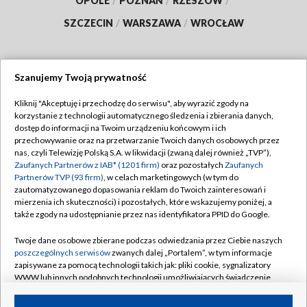
OPOLE
/
POZNAŃ
/
RZESZÓW
/
SZCZECIN
/
WARSZAWA
/
WROCŁAW
Szanujemy Twoją prywatność
Dołącz do nas:
Kliknij "Akceptuję i przechodzę do serwisu", aby wyrazić zgody na
korzystanie z technologii automatycznego śledzenia i zbierania danych,
TVP
dostęp do informacji na Twoim urządzeniu końcowym i ich
Abonament TVP
przechowywanie oraz na przetwarzanie Twoich danych osobowych przez
Regulamin TVP
nas, czyli Telewizję Polską S.A. w likwidacji (zwaną dalej również „TVP”),
Emisja w TVP
Zaufanych Partnerów z IAB* (1201 firm)
oraz pozostałych
Zaufanych
Polityka prywatności
Partnerów TVP (93 firm)
, w celach marketingowych (w tym do
Centrum informacji TVP
Moje zgody
zautomatyzowanego dopasowania reklam do Twoich zainteresowań i
mierzenia ich skuteczności) i pozostałych, które wskazujemy poniżej, a
Naziemna Telewizja Cyfrowa
Pomoc
także zgody na udostępnianie przez nas identyfikatora PPID do Google.
Sklep TVP
Biuro reklamy
Twoje dane osobowe zbierane podczas odwiedzania przez Ciebie naszych
Rada Programowa
poszczególnych serwisów
zwanych dalej „Portalem”, w tym informacje
Kontakt
zapisywane za pomocą technologii takich jak: pliki cookie, sygnalizatory
System NOS
WWW lub innych podobnych technologii umożliwiających świadczenie
dopasowanych i bezpiecznych usług, personalizację treści oraz reklam,
Informacje o nadawcy
Kanały
udostępnianie funkcji mediów społecznościowych oraz analizowanie