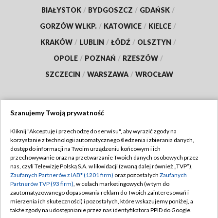
BIAŁYSTOK
/
BYDGOSZCZ
/
GDAŃSK
/
GORZÓW WLKP.
/
KATOWICE
/
KIELCE
/
KRAKÓW
/
LUBLIN
/
ŁÓDŹ
/
OLSZTYN
/
OPOLE
/
POZNAŃ
/
RZESZÓW
/
SZCZECIN
/
WARSZAWA
/
WROCŁAW
Szanujemy Twoją prywatność
Dołącz do nas:
Kliknij "Akceptuję i przechodzę do serwisu", aby wyrazić zgody na
korzystanie z technologii automatycznego śledzenia i zbierania danych,
TVP
dostęp do informacji na Twoim urządzeniu końcowym i ich
Abonament TVP
przechowywanie oraz na przetwarzanie Twoich danych osobowych przez
Regulamin TVP
nas, czyli Telewizję Polską S.A. w likwidacji (zwaną dalej również „TVP”),
Emisja w TVP
Polityka prywatności
Zaufanych Partnerów z IAB* (1201 firm)
oraz pozostałych
Zaufanych
Partnerów TVP (93 firm)
, w celach marketingowych (w tym do
Centrum informacji TVP
Moje zgody
zautomatyzowanego dopasowania reklam do Twoich zainteresowań i
mierzenia ich skuteczności) i pozostałych, które wskazujemy poniżej, a
Naziemna Telewizja Cyfrowa
Pomoc
także zgody na udostępnianie przez nas identyfikatora PPID do Google.