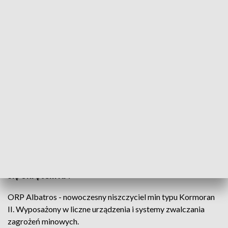
ORP „Albatros” gotowy do służby
Nowoczesny niszczyciel min „Albatros” gotowy do
rozpoczęcia służby. To kolejny okręt typu
Kormoran II, który zasili flotę Polskiej Marynarki
Wojennej. Oficjalne uroczystości podniesienia
biało-czerwonej bandery zaplanowano na
poniedziałek. Wówczas oficjalnie „Albatros” stanie
się okrętem RP.
ORP Albatros - nowoczesny niszczyciel min typu Kormoran
II. Wyposażony w liczne urządzenia i systemy zwalczania
zagrożeń minowych.