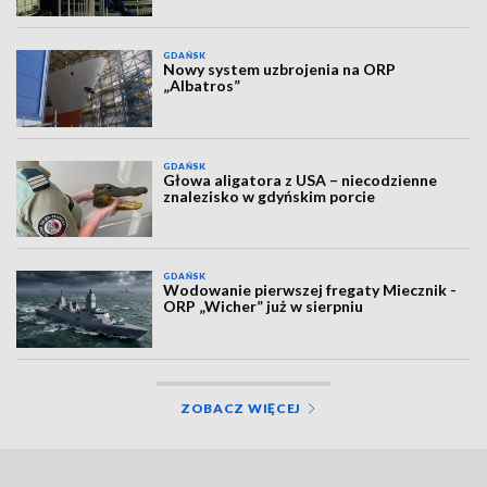
GDAŃSK
Nowy system uzbrojenia na ORP
„Albatros”
GDAŃSK
Głowa aligatora z USA – niecodzienne
znalezisko w gdyńskim porcie
GDAŃSK
Wodowanie pierwszej fregaty Miecznik -
ORP „Wicher” już w sierpniu
ZOBACZ WIĘCEJ