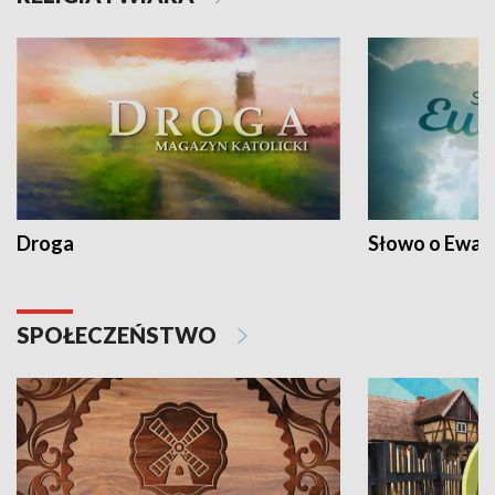
Droga
Słowo o Ewang
SPOŁECZEŃSTWO