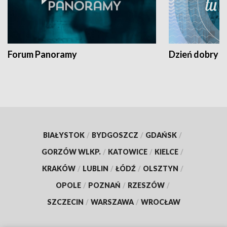
Forum Panoramy
Dzień dobry t
BIAŁYSTOK
/
BYDGOSZCZ
/
GDAŃSK
/
GORZÓW WLKP.
/
KATOWICE
/
KIELCE
/
KRAKÓW
/
LUBLIN
/
ŁÓDŹ
/
OLSZTYN
/
OPOLE
/
POZNAŃ
/
RZESZÓW
/
SZCZECIN
/
WARSZAWA
/
WROCŁAW