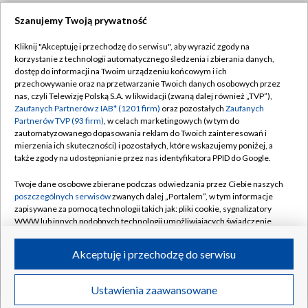
Szanujemy Twoją prywatność
Dołącz do nas:
Kliknij "Akceptuję i przechodzę do serwisu", aby wyrazić zgody na
korzystanie z technologii automatycznego śledzenia i zbierania danych,
TVP
dostęp do informacji na Twoim urządzeniu końcowym i ich
Abonament TVP
przechowywanie oraz na przetwarzanie Twoich danych osobowych przez
Regulamin TVP
nas, czyli Telewizję Polską S.A. w likwidacji (zwaną dalej również „TVP”),
Emisja w TVP
Zaufanych Partnerów z IAB* (1201 firm)
oraz pozostałych
Zaufanych
Polityka prywatności
Partnerów TVP (93 firm)
, w celach marketingowych (w tym do
Centrum informacji TVP
Moje zgody
zautomatyzowanego dopasowania reklam do Twoich zainteresowań i
mierzenia ich skuteczności) i pozostałych, które wskazujemy poniżej, a
Naziemna Telewizja Cyfrowa
Pomoc
także zgody na udostępnianie przez nas identyfikatora PPID do Google.
Sklep TVP
Biuro reklamy
Twoje dane osobowe zbierane podczas odwiedzania przez Ciebie naszych
Rada Programowa
poszczególnych serwisów
zwanych dalej „Portalem”, w tym informacje
Kontakt
zapisywane za pomocą technologii takich jak: pliki cookie, sygnalizatory
System NOS
WWW lub innych podobnych technologii umożliwiających świadczenie
dopasowanych i bezpiecznych usług, personalizację treści oraz reklam,
Informacje o nadawcy
Kanały
udostępnianie funkcji mediów społecznościowych oraz analizowanie
Akceptuję i przechodzę do serwisu
ruchu w Internecie.
Program dla prasy
©2026 Telewizja Polska S.A. w likwidacji
Biuro Reklamy
Twoje dane osobowe zbierane podczas odwiedzania przez Ciebie
Ustawienia zaawansowane
poszczególnych serwisów
na Portalu, takie jak adresy IP, identyfikatory
Ogłoszenie przetargowe