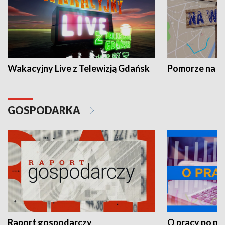
Wakacyjny Live z Telewizją Gdańsk
Pomorze na 
GOSPODARKA
Raport gospodarczy
O pracy po pr