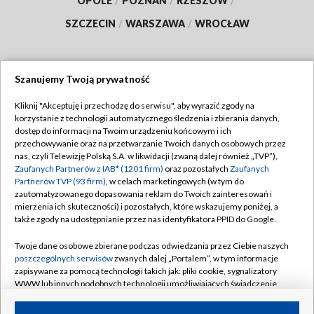
OPOLE
/
POZNAŃ
/
RZESZÓW
/
SZCZECIN
/
WARSZAWA
/
WROCŁAW
Szanujemy Twoją prywatność
Dołącz do nas:
Kliknij "Akceptuję i przechodzę do serwisu", aby wyrazić zgody na
korzystanie z technologii automatycznego śledzenia i zbierania danych,
TVP
dostęp do informacji na Twoim urządzeniu końcowym i ich
Abonament TVP
przechowywanie oraz na przetwarzanie Twoich danych osobowych przez
Regulamin TVP
nas, czyli Telewizję Polską S.A. w likwidacji (zwaną dalej również „TVP”),
Emisja w TVP
Zaufanych Partnerów z IAB* (1201 firm)
oraz pozostałych
Zaufanych
Polityka prywatności
Partnerów TVP (93 firm)
, w celach marketingowych (w tym do
Centrum informacji TVP
Moje zgody
zautomatyzowanego dopasowania reklam do Twoich zainteresowań i
mierzenia ich skuteczności) i pozostałych, które wskazujemy poniżej, a
Naziemna Telewizja Cyfrowa
Pomoc
także zgody na udostępnianie przez nas identyfikatora PPID do Google.
Sklep TVP
Biuro reklamy
Twoje dane osobowe zbierane podczas odwiedzania przez Ciebie naszych
Rada Programowa
poszczególnych serwisów
zwanych dalej „Portalem”, w tym informacje
Kontakt
zapisywane za pomocą technologii takich jak: pliki cookie, sygnalizatory
System NOS
WWW lub innych podobnych technologii umożliwiających świadczenie
dopasowanych i bezpiecznych usług, personalizację treści oraz reklam,
Informacje o nadawcy
Kanały
udostępnianie funkcji mediów społecznościowych oraz analizowanie