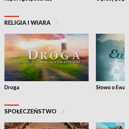
RELIGIA I WIARA
Droga
Słowo o Ewang
SPOŁECZEŃSTWO