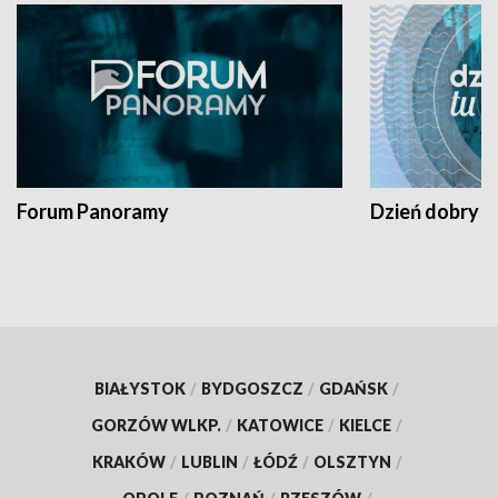
Forum Panoramy
Dzień dobry t
BIAŁYSTOK
/
BYDGOSZCZ
/
GDAŃSK
/
GORZÓW WLKP.
/
KATOWICE
/
KIELCE
/
KRAKÓW
/
LUBLIN
/
ŁÓDŹ
/
OLSZTYN
/