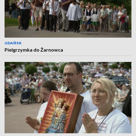
GDAŃSK
Pielgrzymka do Żarnowca