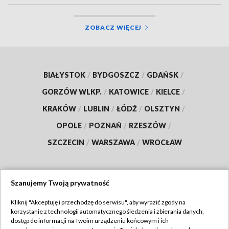
ZOBACZ WIĘCEJ
BIAŁYSTOK
/
BYDGOSZCZ
/
GDAŃSK
/
GORZÓW WLKP.
/
KATOWICE
/
KIELCE
/
KRAKÓW
/
LUBLIN
/
ŁÓDŹ
/
OLSZTYN
/
OPOLE
/
POZNAŃ
/
RZESZÓW
/
SZCZECIN
/
WARSZAWA
/
WROCŁAW
Szanujemy Twoją prywatność
Dołącz do nas:
Kliknij "Akceptuję i przechodzę do serwisu", aby wyrazić zgody na
korzystanie z technologii automatycznego śledzenia i zbierania danych,
TVP
dostęp do informacji na Twoim urządzeniu końcowym i ich