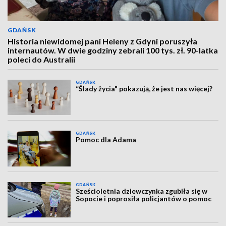
GDAŃSK
Historia niewidomej pani Heleny z Gdyni poruszyła
internautów. W dwie godziny zebrali 100 tys. zł. 90-latka
poleci do Australii
GDAŃSK
“Ślady życia" pokazują, że jest nas więcej?
GDAŃSK
Pomoc dla Adama
GDAŃSK
Sześcioletnia dziewczynka zgubiła się w
Sopocie i poprosiła policjantów o pomoc