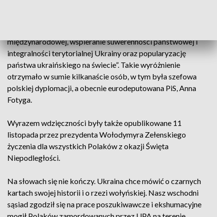
uhonorowany został minister spraw zagranicznych Zbigniew
Rau. Wołodymir Zełenski nadał także odznaczenia III klasy
„za znaczący wkład osobisty w umocnienie współpracy
międzynarodowej, wspieranie suwerenności państwowej i
integralności terytorialnej Ukrainy oraz popularyzację
państwa ukraińskiego na świecie”. Takie wyróżnienie
otrzymało w sumie kilkanaście osób, w tym była szefowa
polskiej dyplomacji, a obecnie eurodeputowana PiS, Anna
Fotyga.
Wyrazem wdzięczności były także opublikowane 11
listopada przez prezydenta Wołodymyra Zełenskiego
życzenia dla wszystkich Polaków z okazji Święta
Niepodległości.
Na słowach się nie kończy. Ukraina chce mówić o czarnych
kartach swojej historii i o rzezi wołyńskiej. Nasz wschodni
sąsiad zgodził się na prace poszukiwawcze i ekshumacyjne
mogił Polaków zamordowanych przez UPA na terenie