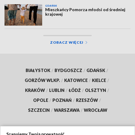
GDAŃSK
Mieszkańcy Pomorza młodsi od średniej
krajowej
ZOBACZ WIĘCEJ
BIAŁYSTOK
/
BYDGOSZCZ
/
GDAŃSK
/
GORZÓW WLKP.
/
KATOWICE
/
KIELCE
/
KRAKÓW
/
LUBLIN
/
ŁÓDŹ
/
OLSZTYN
/
OPOLE
/
POZNAŃ
/
RZESZÓW
/
SZCZECIN
/
WARSZAWA
/
WROCŁAW
Szanujemy Twoją prywatność