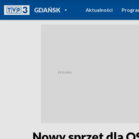
POWRÓT DO
GDAŃSK
Aktualności
Progr
TVP REGIONY
Nowy sprzęt dla O