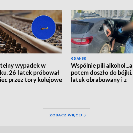
GDAŃSK
telny wypadek w
Wspólnie pili alkohol...a
ku. 26-latek próbował
potem doszło do bójki.
iec przez tory kolejowe
latek obrabowany i z
obrażeniami głowy
ZOBACZ WIĘCEJ