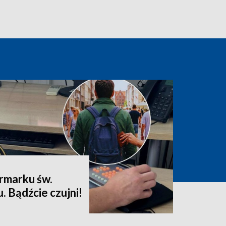
rmarku św.
 Bądźcie czujni!