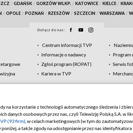
SZCZ
/
GDAŃSK
/
GORZÓW WLKP.
/
KATOWICE
/
KIELCE
/
KRA
N
/
OPOLE
/
POZNAŃ
/
RZESZÓW
/
SZCZECIN
/
WARSZAWA
/
W
Dołącz do nas:
Centrum informacji TVP
Naziemna
Informacje o nadawcy
Program d
zetargowe
Zgłoś program (ROPAT)
Serwis fo
wizyjna
Kariera w TVP
Merchandi
Polityka prywatności
Moje zgody
Pomoc
Biuro re
ody na korzystanie z technologii automatycznego śledzenia i zbie
 danych osobowych przez nas, czyli Telewizję Polską S.A. w likw
VP (93 firm)
, w celach marketingowych (w tym do zautomatyzow
 poniżej, a także zgody na udostępnianie przez nas identyfikator