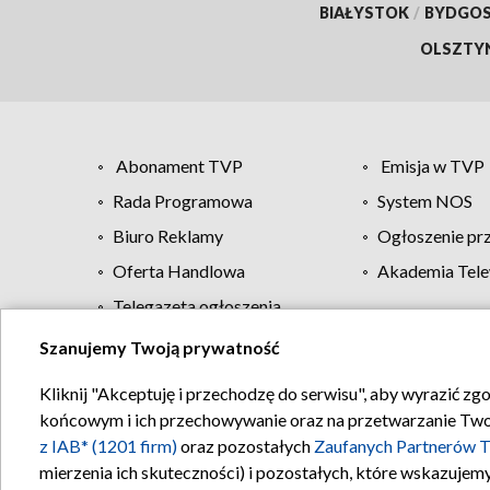
BIAŁYSTOK
/
BYDGO
OLSZTY
Abonament TVP
Emisja w TVP
Rada Programowa
System NOS
Biuro Reklamy
Ogłoszenie pr
Oferta Handlowa
Akademia Tele
Telegazeta ogłoszenia
Szanujemy Twoją prywatność
Regulamin TVP
Kliknij "Akceptuję i przechodzę do serwisu", aby wyrazić zg
końcowym i ich przechowywanie oraz na przetwarzanie Twoich
z IAB* (1201 firm)
oraz pozostałych
Zaufanych Partnerów T
mierzenia ich skuteczności) i pozostałych, które wskazujemy