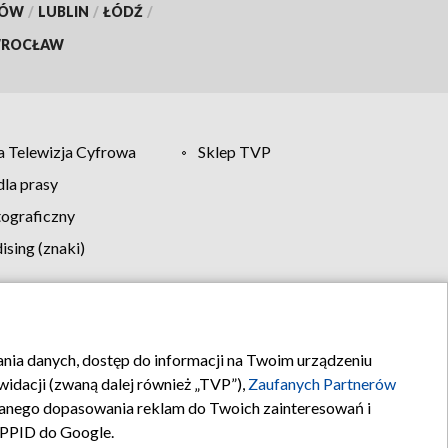
KÓW
/
LUBLIN
/
ŁÓDŹ
/
ROCŁAW
 Telewizja Cyfrowa
Sklep TVP
la prasy
tograficzny
sing (znaki)
klamy
Kontakt
rania danych, dostęp do informacji na Twoim urządzeniu
idacji (zwaną dalej również „TVP”),
Zaufanych Partnerów
anego dopasowania reklam do Twoich zainteresowań i
a PPID do Google.