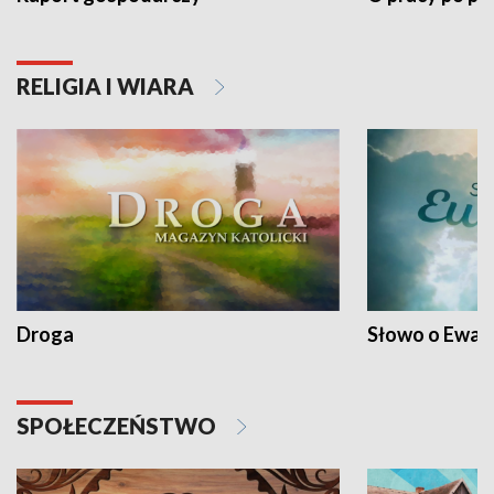
RELIGIA I WIARA
Droga
Słowo o Ewang
SPOŁECZEŃSTWO