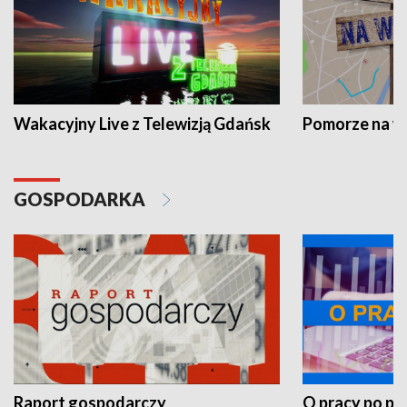
Wakacyjny Live z Telewizją Gdańsk
Pomorze na 
GOSPODARKA
Raport gospodarczy
O pracy po pr