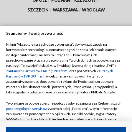
OPOLE
/
POZNAŃ
/
RZESZÓW
/
SZCZECIN
/
WARSZAWA
/
WROCŁAW
Szanujemy Twoją prywatność
Dołącz do nas:
Kliknij "Akceptuję i przechodzę do serwisu", aby wyrazić zgody na
korzystanie z technologii automatycznego śledzenia i zbierania danych,
TVP
dostęp do informacji na Twoim urządzeniu końcowym i ich
Abonament TVP
przechowywanie oraz na przetwarzanie Twoich danych osobowych przez
Regulamin TVP
nas, czyli Telewizję Polską S.A. w likwidacji (zwaną dalej również „TVP”),
Emisja w TVP
Zaufanych Partnerów z IAB* (1201 firm)
oraz pozostałych
Zaufanych
Polityka prywatności
Partnerów TVP (93 firm)
, w celach marketingowych (w tym do
Centrum informacji TVP
Moje zgody
zautomatyzowanego dopasowania reklam do Twoich zainteresowań i
mierzenia ich skuteczności) i pozostałych, które wskazujemy poniżej, a
Naziemna Telewizja Cyfrowa
Pomoc
także zgody na udostępnianie przez nas identyfikatora PPID do Google.
Sklep TVP
Biuro reklamy
Twoje dane osobowe zbierane podczas odwiedzania przez Ciebie naszych
Rada Programowa
poszczególnych serwisów
zwanych dalej „Portalem”, w tym informacje
Kontakt
zapisywane za pomocą technologii takich jak: pliki cookie, sygnalizatory
System NOS
WWW lub innych podobnych technologii umożliwiających świadczenie
dopasowanych i bezpiecznych usług, personalizację treści oraz reklam,
Informacje o nadawcy
Kanały
udostępnianie funkcji mediów społecznościowych oraz analizowanie