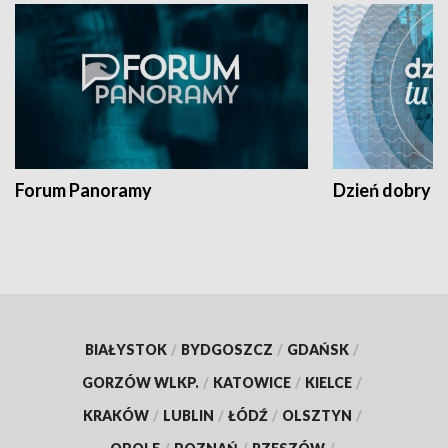
Forum Panoramy
Dzień dobry t
BIAŁYSTOK
/
BYDGOSZCZ
/
GDAŃSK
/
GORZÓW WLKP.
/
KATOWICE
/
KIELCE
/
KRAKÓW
/
LUBLIN
/
ŁÓDŹ
/
OLSZTYN
/