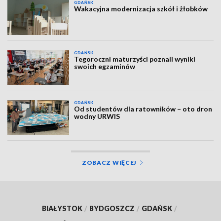
GDAŃSK
Wakacyjna modernizacja szkół i żłobków
GDAŃSK
Tegoroczni maturzyści poznali wyniki
swoich egzaminów
GDAŃSK
Od studentów dla ratowników – oto dron
wodny URWIS
ZOBACZ WIĘCEJ
BIAŁYSTOK
/
BYDGOSZCZ
/
GDAŃSK
/