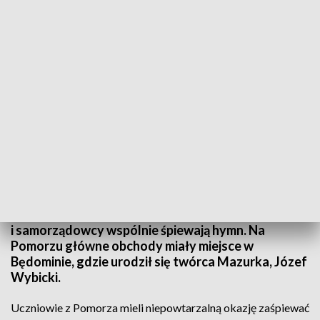
Szkoły do hymnu!
Punktualnie o 11.11 w tysiącach szkół w całej
Polsce uroczyście odśpiewano cztery zwrotki
Mazurka Dąbrowskiego. Akcja „Szkoły do hymnu”
to organizowana przez Kuratorium Oświaty
uroczystość, podczas której uczniowie, nauczyciele
i samorządowcy wspólnie śpiewają hymn. Na
Pomorzu główne obchody miały miejsce w
Będominie, gdzie urodził się twórca Mazurka, Józef
Wybicki.
Uczniowie z Pomorza mieli niepowtarzalną okazję zaśpiewać