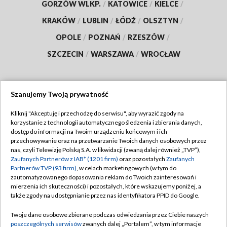
GORZÓW WLKP.
/
KATOWICE
/
KIELCE
/
KRAKÓW
/
LUBLIN
/
ŁÓDŹ
/
OLSZTYN
/
OPOLE
/
POZNAŃ
/
RZESZÓW
/
SZCZECIN
/
WARSZAWA
/
WROCŁAW
Szanujemy Twoją prywatność
Dołącz do nas:
Kliknij "Akceptuję i przechodzę do serwisu", aby wyrazić zgody na
korzystanie z technologii automatycznego śledzenia i zbierania danych,
TVP
dostęp do informacji na Twoim urządzeniu końcowym i ich
Abonament TVP
przechowywanie oraz na przetwarzanie Twoich danych osobowych przez
Regulamin TVP
nas, czyli Telewizję Polską S.A. w likwidacji (zwaną dalej również „TVP”),
Emisja w TVP
Polityka prywatności
Zaufanych Partnerów z IAB* (1201 firm)
oraz pozostałych
Zaufanych
Partnerów TVP (93 firm)
, w celach marketingowych (w tym do
Centrum informacji TVP
Moje zgody
zautomatyzowanego dopasowania reklam do Twoich zainteresowań i
mierzenia ich skuteczności) i pozostałych, które wskazujemy poniżej, a
Naziemna Telewizja Cyfrowa
Pomoc
także zgody na udostępnianie przez nas identyfikatora PPID do Google.
Sklep TVP
Biuro reklamy
Twoje dane osobowe zbierane podczas odwiedzania przez Ciebie naszych
Rada Programowa
Kontakt
poszczególnych serwisów
zwanych dalej „Portalem”, w tym informacje