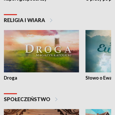
RELIGIA I WIARA
Droga
Słowo o Ewang
SPOŁECZEŃSTWO