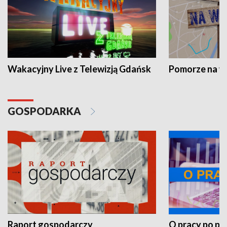
Wakacyjny Live z Telewizją Gdańsk
Pomorze na 
GOSPODARKA
Raport gospodarczy
O pracy po pr