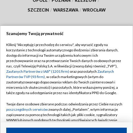
OPOLE
/
POZNAŃ
/
RZESZÓW
/
SZCZECIN
/
WARSZAWA
/
WROCŁAW
Szanujemy Twoją prywatność
Dołącz do nas:
Kliknij "Akceptuję i przechodzę do serwisu", aby wyrazić zgody na
korzystanie z technologii automatycznego śledzenia i zbierania danych,
TVP
dostęp do informacji na Twoim urządzeniu końcowym i ich
Abonament TVP
przechowywanie oraz na przetwarzanie Twoich danych osobowych przez
Regulamin TVP
nas, czyli Telewizję Polską S.A. w likwidacji (zwaną dalej również „TVP”),
Emisja w TVP
Zaufanych Partnerów z IAB* (1201 firm)
oraz pozostałych
Zaufanych
Polityka prywatności
Partnerów TVP (93 firm)
, w celach marketingowych (w tym do
Centrum informacji TVP
Moje zgody
zautomatyzowanego dopasowania reklam do Twoich zainteresowań i
mierzenia ich skuteczności) i pozostałych, które wskazujemy poniżej, a
Naziemna Telewizja Cyfrowa
Pomoc
także zgody na udostępnianie przez nas identyfikatora PPID do Google.
Sklep TVP
Biuro reklamy
Twoje dane osobowe zbierane podczas odwiedzania przez Ciebie naszych
Rada Programowa
poszczególnych serwisów
zwanych dalej „Portalem”, w tym informacje
Kontakt
zapisywane za pomocą technologii takich jak: pliki cookie, sygnalizatory
System NOS
WWW lub innych podobnych technologii umożliwiających świadczenie
dopasowanych i bezpiecznych usług, personalizację treści oraz reklam,
Informacje o nadawcy
Kanały
udostępnianie funkcji mediów społecznościowych oraz analizowanie