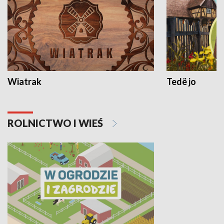
Wiatrak
Tedë jo
ROLNICTWO I WIEŚ