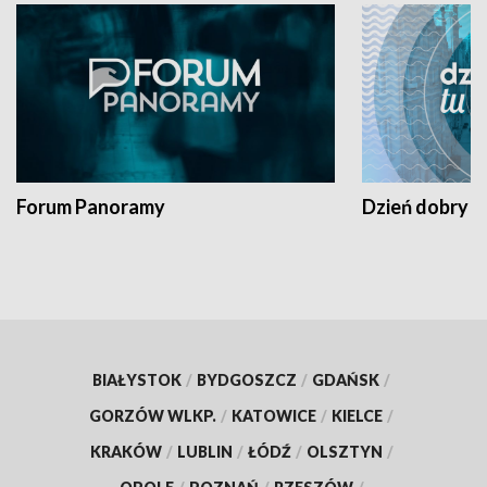
Forum Panoramy
Dzień dobry t
BIAŁYSTOK
/
BYDGOSZCZ
/
GDAŃSK
/
GORZÓW WLKP.
/
KATOWICE
/
KIELCE
/
KRAKÓW
/
LUBLIN
/
ŁÓDŹ
/
OLSZTYN
/