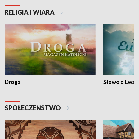
RELIGIA I WIARA
Droga
Słowo o Ewang
SPOŁECZEŃSTWO