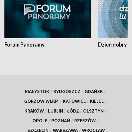
Forum Panoramy
Dzień dobry t
BIAŁYSTOK
/
BYDGOSZCZ
/
GDAŃSK
/
GORZÓW WLKP.
/
KATOWICE
/
KIELCE
/
KRAKÓW
/
LUBLIN
/
ŁÓDŹ
/
OLSZTYN
/
OPOLE
/
POZNAŃ
/
RZESZÓW
/
SZCZECIN
/
WARSZAWA
/
WROCŁAW