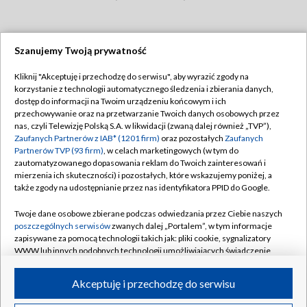
Szanujemy Twoją prywatność
Dołącz do nas:
Kliknij "Akceptuję i przechodzę do serwisu", aby wyrazić zgody na
korzystanie z technologii automatycznego śledzenia i zbierania danych,
TVP
dostęp do informacji na Twoim urządzeniu końcowym i ich
Abonament TVP
przechowywanie oraz na przetwarzanie Twoich danych osobowych przez
Regulamin TVP
nas, czyli Telewizję Polską S.A. w likwidacji (zwaną dalej również „TVP”),
Emisja w TVP
Zaufanych Partnerów z IAB* (1201 firm)
oraz pozostałych
Zaufanych
Polityka prywatności
Partnerów TVP (93 firm)
, w celach marketingowych (w tym do
Centrum informacji TVP
Moje zgody
zautomatyzowanego dopasowania reklam do Twoich zainteresowań i
mierzenia ich skuteczności) i pozostałych, które wskazujemy poniżej, a
Naziemna Telewizja Cyfrowa
Pomoc
także zgody na udostępnianie przez nas identyfikatora PPID do Google.
Sklep TVP
Biuro reklamy
Twoje dane osobowe zbierane podczas odwiedzania przez Ciebie naszych
Rada Programowa
poszczególnych serwisów
zwanych dalej „Portalem”, w tym informacje
Kontakt
zapisywane za pomocą technologii takich jak: pliki cookie, sygnalizatory
System NOS
WWW lub innych podobnych technologii umożliwiających świadczenie
dopasowanych i bezpiecznych usług, personalizację treści oraz reklam,
Informacje o nadawcy
Kanały
udostępnianie funkcji mediów społecznościowych oraz analizowanie
Akceptuję i przechodzę do serwisu
ruchu w Internecie.
Program dla prasy
©2026 Telewizja Polska S.A. w likwidacji