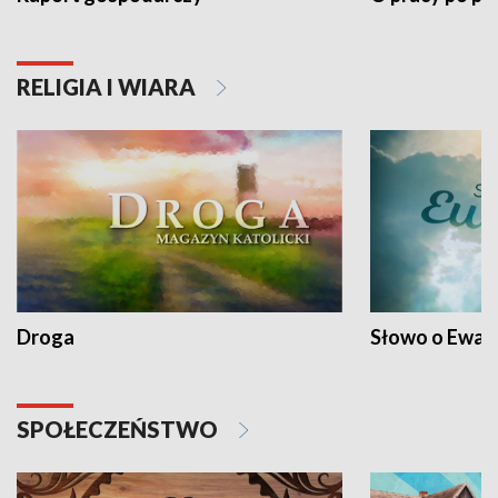
RELIGIA I WIARA
Droga
Słowo o Ewang
SPOŁECZEŃSTWO