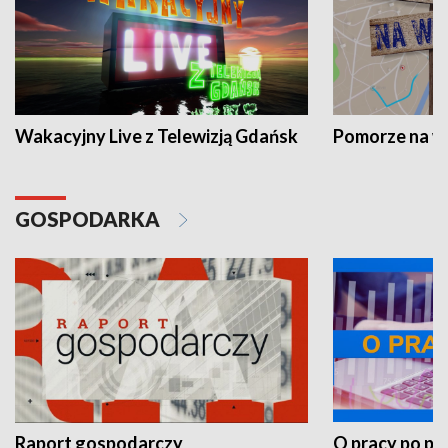
Wakacyjny Live z Telewizją Gdańsk
Pomorze na 
GOSPODARKA
Raport gospodarczy
O pracy po pr