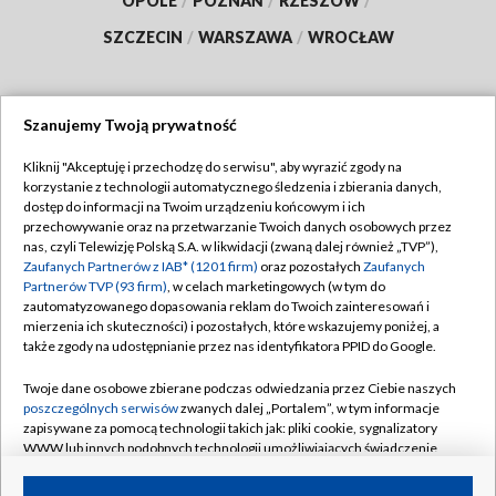
OPOLE
/
POZNAŃ
/
RZESZÓW
/
SZCZECIN
/
WARSZAWA
/
WROCŁAW
Szanujemy Twoją prywatność
Dołącz do nas:
Kliknij "Akceptuję i przechodzę do serwisu", aby wyrazić zgody na
korzystanie z technologii automatycznego śledzenia i zbierania danych,
TVP
dostęp do informacji na Twoim urządzeniu końcowym i ich
Abonament TVP
przechowywanie oraz na przetwarzanie Twoich danych osobowych przez
Regulamin TVP
nas, czyli Telewizję Polską S.A. w likwidacji (zwaną dalej również „TVP”),
Emisja w TVP
Zaufanych Partnerów z IAB* (1201 firm)
oraz pozostałych
Zaufanych
Polityka prywatności
Partnerów TVP (93 firm)
, w celach marketingowych (w tym do
Centrum informacji TVP
Moje zgody
zautomatyzowanego dopasowania reklam do Twoich zainteresowań i
mierzenia ich skuteczności) i pozostałych, które wskazujemy poniżej, a
Naziemna Telewizja Cyfrowa
Pomoc
także zgody na udostępnianie przez nas identyfikatora PPID do Google.
Sklep TVP
Biuro reklamy
Twoje dane osobowe zbierane podczas odwiedzania przez Ciebie naszych
Rada Programowa
poszczególnych serwisów
zwanych dalej „Portalem”, w tym informacje
Kontakt
zapisywane za pomocą technologii takich jak: pliki cookie, sygnalizatory
System NOS
WWW lub innych podobnych technologii umożliwiających świadczenie
dopasowanych i bezpiecznych usług, personalizację treści oraz reklam,
Informacje o nadawcy
Kanały
udostępnianie funkcji mediów społecznościowych oraz analizowanie