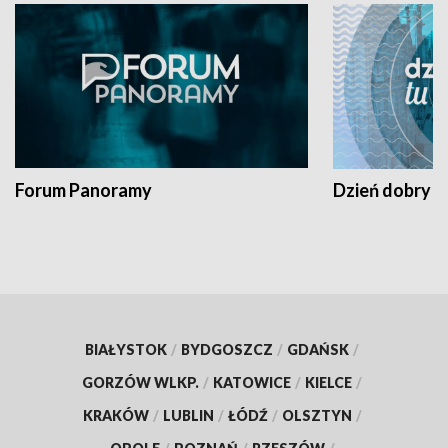
Forum Panoramy
Dzień dobry t
BIAŁYSTOK
/
BYDGOSZCZ
/
GDAŃSK
/
GORZÓW WLKP.
/
KATOWICE
/
KIELCE
/
KRAKÓW
/
LUBLIN
/
ŁÓDŹ
/
OLSZTYN
/