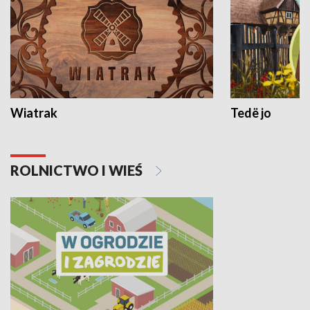
Wiatrak
Tedë jo
ROLNICTWO I WIEŚ