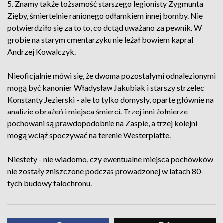
5. Znamy także tożsamość starszego legionisty Zygmunta
Zięby, śmiertelnie ranionego odłamkiem innej bomby. Nie
potwierdziło się za to to, co dotąd uważano za pewnik. W
grobie na starym cmentarzyku nie leżał bowiem kapral
Andrzej Kowalczyk.
Nieoficjalnie mówi się, że dwoma pozostałymi odnalezionymi
mogą być kanonier Władysław Jakubiak i starszy strzelec
Konstanty Jezierski - ale to tylko domysły, oparte głównie na
analizie obrażeń i miejsca śmierci. Trzej inni żołnierze
pochowani są prawdopodobnie na Zaspie, a trzej kolejni
mogą wciąż spoczywać na terenie Westerplatte.
Niestety - nie wiadomo, czy ewentualne miejsca pochówków
nie zostały zniszczone podczas prowadzonej w latach 80-
tych budowy falochronu.