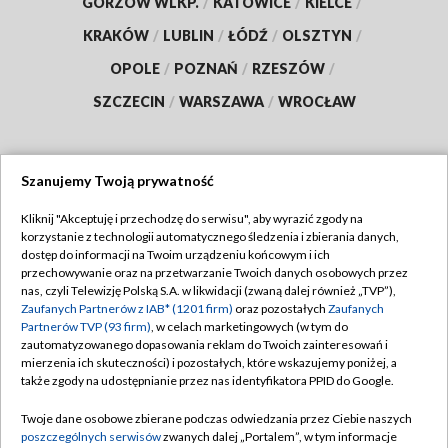
GORZÓW WLKP.
/
KATOWICE
/
KIELCE
/
KRAKÓW
/
LUBLIN
/
ŁÓDŹ
/
OLSZTYN
/
OPOLE
/
POZNAŃ
/
RZESZÓW
/
SZCZECIN
/
WARSZAWA
/
WROCŁAW
Szanujemy Twoją prywatność
Dołącz do nas:
Kliknij "Akceptuję i przechodzę do serwisu", aby wyrazić zgody na
korzystanie z technologii automatycznego śledzenia i zbierania danych,
TVP
dostęp do informacji na Twoim urządzeniu końcowym i ich
Abonament TVP
przechowywanie oraz na przetwarzanie Twoich danych osobowych przez
Regulamin TVP
nas, czyli Telewizję Polską S.A. w likwidacji (zwaną dalej również „TVP”),
Emisja w TVP
Polityka prywatności
Zaufanych Partnerów z IAB* (1201 firm)
oraz pozostałych
Zaufanych
Partnerów TVP (93 firm)
, w celach marketingowych (w tym do
Centrum informacji TVP
Moje zgody
zautomatyzowanego dopasowania reklam do Twoich zainteresowań i
mierzenia ich skuteczności) i pozostałych, które wskazujemy poniżej, a
Naziemna Telewizja Cyfrowa
Pomoc
także zgody na udostępnianie przez nas identyfikatora PPID do Google.
Sklep TVP
Biuro reklamy
Twoje dane osobowe zbierane podczas odwiedzania przez Ciebie naszych
Rada Programowa
Kontakt
poszczególnych serwisów
zwanych dalej „Portalem”, w tym informacje