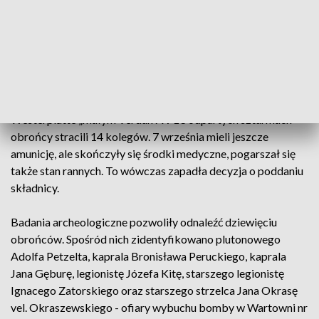
dajcie się zaskoczyć. Ty dowodzisz i ty
decydujesz. Jak uznasz, że opór nie ma
szans, wiesz, co robić. Nie daj się tylko
zaskoczyć.</span></p>
Niemcy opisując furię, z jaką atakowali, nazywali
Westerplatte „małym Verdun”. W 13 odpartych szturmach
obrońcy stracili 14 kolegów. 7 września mieli jeszcze
amunicję, ale skończyły się środki medyczne, pogarszał się
także stan rannych. To wówczas zapadła decyzja o poddaniu
składnicy.
Badania archeologiczne pozwoliły odnaleźć dziewięciu
obrońców. Spośród nich zidentyfikowano plutonowego
Adolfa Petzelta, kaprala Bronisława Peruckiego, kaprala
Jana Gęburę, legionistę Józefa Kitę, starszego legionistę
Ignacego Zatorskiego oraz starszego strzelca Jana Okrasę
vel. Okraszewskiego - ofiary wybuchu bomby w Wartowni nr